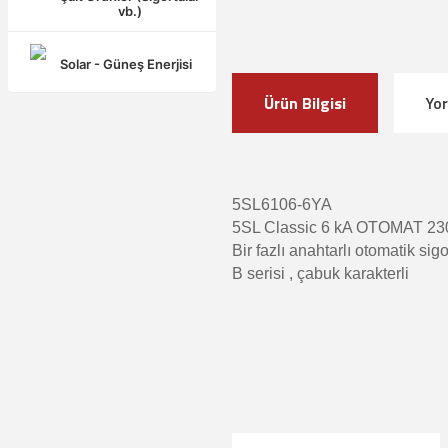
vb.)
Solar - Güneş Enerjisi
Ürün Bilgisi
Yo
5SL6106-6YA
5SL Classic 6 kA OTOMAT 230
Bir fazlı anahtarlı otomatik sigo
B serisi , çabuk karakterli
Bu ürünün fiyat bilgisi, resim, ürün a
Görüş ve önerileriniz için teşekkür ede
Ürün resmi kalitesiz, bozuk veya g