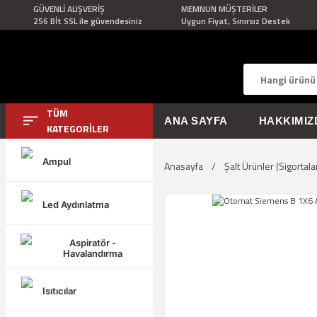
GÜVENLİ ALIŞVERİŞ
MEMNUN MÜŞTERİLER
256 Bİt SSL ile güvendesiniz
Uygun Fiyat, Sınırsız Destek
TÜM
ANA SAYFA
HAKKIMIZ
KATEGORİLER
Ampul
Anasayfa
Şalt Ürünler (Sigortala
Led Aydınlatma
Aspiratör -
Havalandırma
Isıtıcılar