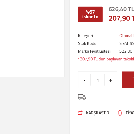
626,40 TL
%67
207,90 
iskonto
Kategori
Otomatik
Stok Kodu
SIEM-5
Marka Fiyat Listesi
522,00 
*207,90 TL den başlayan taksitl
-
+
KARŞILAŞTIR
FİY