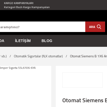
KARGO KAMPANYALARI
Kategori Bazlı Kargo Kampanyaları
ARA
DA
İLETIŞIM
BLOG
r vb.)
Otomatik Sigortalar (N,K otomatlar)
Otomat Siemens B 1X6 A
Otomat Siemens B