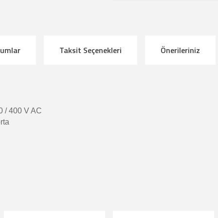
rumlar
Taksit Seçenekleri
Önerileriniz
 / 400 V AC
rta
çıklamalarında ve diğer konularda yetersiz gördüğünüz noktaları öneri formunu kul
riz.
Bu ürüne ilk yorumu siz yapın!
örüntülenemiyor.