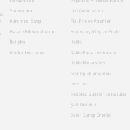
Hakkımızda
Aspiratör - Havalandırma
Showroom
Led Aydınlatma
da
nda
Kurumsal Satış
Fiş, Priz ve Anahtar
Havale Bildirim Formu
Endüstriyel Fiş ve Prizler
m
İletişim
Kablo
Marka Tescilimiz
Kablo Kanalı ve Borular
Kablo Makaraları
Montaj Ekipmanları
Isıtıcılar
Panolar, Buatlar ve Kutular
Şalt Ürünleri
Solar Güneş Enerjisi