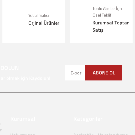
Yorum Yaz
lunuyor.
Toplu Alımlar İçin
Özel Teklif
Yetkili Satıcı
Kurumsal Toptan
Orjinal Ürünler
alı.
Satış
olmalı.
YDOLUN
ABONE OL
Gönder
r olmak için Kaydolun!
Kurumsal
Kategoriler
i
en