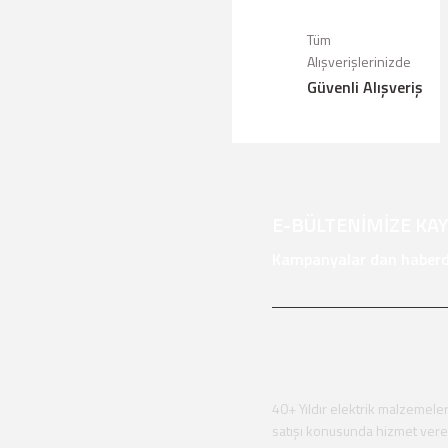
Ürün açıklamasında eksik bilgiler bu
Tüm
Ürün bilgilerinde hatalar bulunuyor.
Alışverişlerinizde
Güvenli Alışveriş
Ürün fiyatı diğer sitelerden daha pah
Bu ürüne benzer farklı alternatifler 
E-BÜLTENİMİZE KA
Kampanyalar dan haberda
40+ Yıldır elektrik malzemeler
satışı konusunda hizmet ver