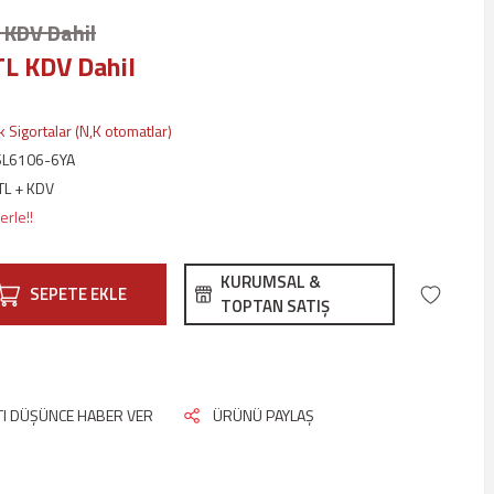
 KDV Dahil
TL KDV Dahil
 Sigortalar (N,K otomatlar)
SL6106-6YA
TL + KDV
erle!!
KURUMSAL &
SEPETE EKLE
TOPTAN SATIŞ
ATI DÜŞÜNCE HABER VER
ÜRÜNÜ PAYLAŞ