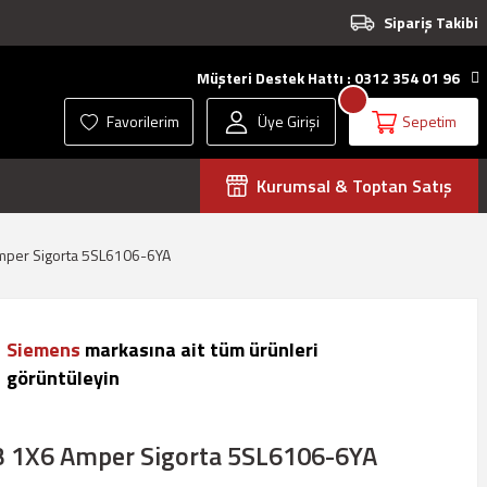
Sipariş Takibi
Müşteri Destek Hattı : 0312 354 01 96
Favorilerim
Üye Girişi
Sepetim
Kurumsal & Toptan Satış
mper Sigorta 5SL6106-6YA
Siemens
markasına ait tüm ürünleri
görüntüleyin
 1X6 Amper Sigorta 5SL6106-6YA