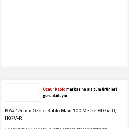
Öznur Kablo
markasına ait tüm ürünleri
görüntüleyin
NYA 1.5 mm Öznur Kablo Mavi 100 Metre H07V-U,
H07V-R
1 Metre fiyatıdır. 100 Metre ve katları şeklinde sipariş verebilirsiniz.