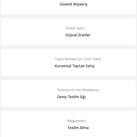
Güvenli Alışveriş
Ürün resmi kalitesiz, bozuk veya görüntülenemiyor.
Ürün açıklamasında eksik bilgiler bulunuyor.
Yetkili Satıcı
Orjinal Ürünler
Ürün bilgilerinde hatalar bulunuyor.
Ürün fiyatı diğer sitelerden daha pahalı.
Bu ürüne benzer farklı alternatifler olmalı.
Toplu Alımlar İçin Özel Teklif
Kurumsal Toptan Satış
Türkiye’nin Her Noktasına
Geniş Teslim Ağı
Gönder
Mağazadan
Teslim Alma