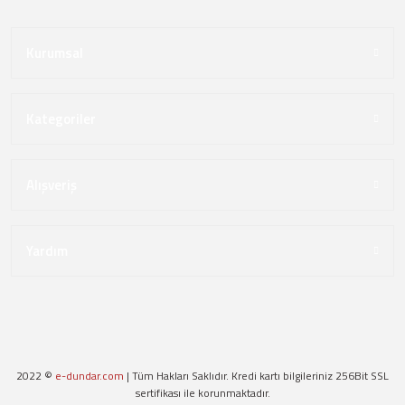
Kurumsal
Kategoriler
Alışveriş
Yardım
2022 ©
e-dundar.com
| Tüm Hakları Saklıdır. Kredi kartı bilgileriniz 256Bit SSL
sertifikası ile korunmaktadır.