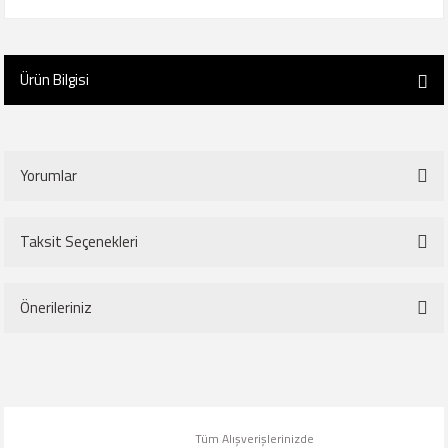
Ürün Bilgisi
Yorumlar
Taksit Seçenekleri
Bu ürüne ilk yorumu siz yapın!
Önerileriniz
Yorum Yaz
Bu ürünün fiyat bilgisi, resim, ürün açıklamalarında ve diğer konularda
yetersiz gördüğünüz noktaları öneri formunu kullanarak tarafımıza
iletebilirsiniz.
Tüm Alışverişlerinizde
Görüş ve önerileriniz için teşekkür ederiz.