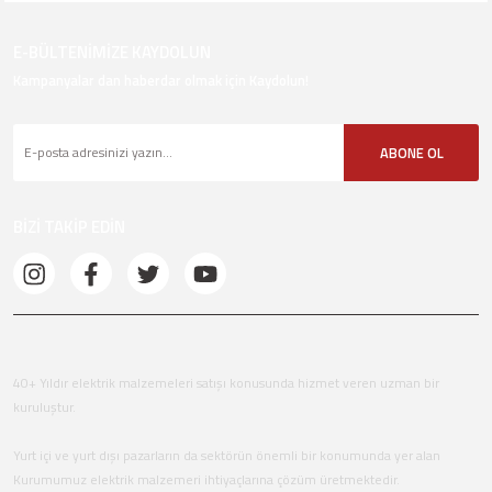
E-BÜLTENİMİZE KAYDOLUN
Kampanyalar dan haberdar olmak için Kaydolun!
ABONE OL
BİZİ TAKİP EDİN
40+ Yıldır elektrik malzemeleri satışı konusunda hizmet veren uzman bir
kuruluştur.
Yurt içi ve yurt dışı pazarların da sektörün önemli bir konumunda yer alan
Kurumumuz elektrik malzemeri ihtiyaçlarına çözüm üretmektedir.