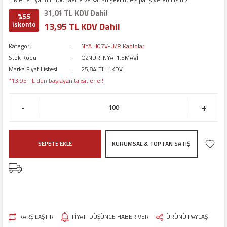
31,01 TL KDV Dahil
%55
iskonto
13,95 TL KDV Dahil
Kategori
NYA H07V-U/R Kablolar
Stok Kodu
ÖZNUR-NYA-1,5MAVİ
Marka Fiyat Listesi
25,84 TL + KDV
*13,95 TL den başlayan taksitlerle!!
-
+
SEPETE EKLE
KURUMSAL & TOPTAN SATIŞ
KARŞILAŞTIR
FİYATI DÜŞÜNCE HABER VER
ÜRÜNÜ PAYLAŞ