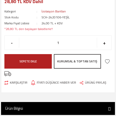
28,80 TL KDV Dahil
Kategori
İzolasyon Bantları
Stok Kodu
SCH-2420106-YEŞİL
Marka Fiyat Listesi
24,00 TL + KDV
*28,80 TL den başlayan taksitlerle!!
-
+
SEPETE EKLE
KURUMSAL & TOPTAN SATIŞ
KARŞILAŞTIR
FİYATI DÜŞÜNCE HABER VER
ÜRÜNÜ PAYLAŞ
Ürün Bilgisi