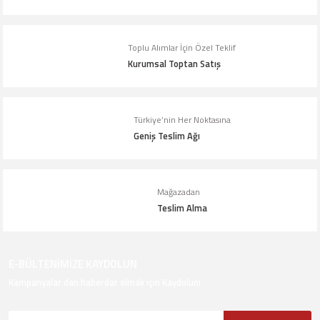
Bu ürüne benzer farklı alternatifler olmalı.
Toplu Alımlar İçin Özel Teklif
Kurumsal Toptan Satış
Gönder
Türkiye’nin Her Noktasına
Geniş Teslim Ağı
Mağazadan
Teslim Alma
E-BÜLTENİMİZE KAYDOLUN
Kampanyalar dan haberdar olmak için Kaydolun!