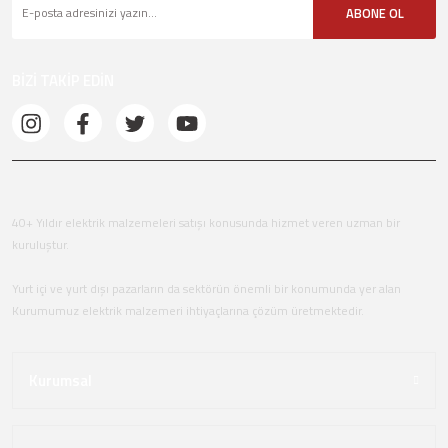
ABONE OL
BİZİ TAKİP EDİN
40+ Yıldır elektrik malzemeleri satışı konusunda hizmet veren uzman bir
kuruluştur.
Yurt içi ve yurt dışı pazarların da sektörün önemli bir konumunda yer alan
Kurumumuz elektrik malzemeri ihtiyaçlarına çözüm üretmektedir.
Kurumsal