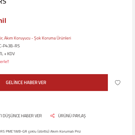
RS
il
ör, Akım Koruyucu - Şok Koruma Ürünleri
C-P43B-RS
TL + KDV
erle!!
GELİNCE HABER VER
ATI DÜŞÜNCE HABER VER
ÜRÜNÜ PAYLAŞ
RS PME1WB-GR çoklu (dörtlü) Akım Korumalı Priz