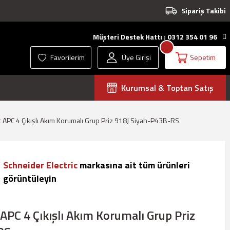
Sipariş Takibi
Müşteri Destek Hattı : 0312 354 01 96
Favorilerim
Üye Girişi
Sepetim
Kurumsal & Toptan Satış
c APC 4 Çıkışlı Akım Korumalı Grup Priz 918J Siyah-P43B-RS
Schneider Electric
markasına ait tüm ürünleri
görüntüleyin
 APC 4 Çıkışlı Akım Korumalı Grup Priz