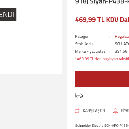
918J Siyah-P43B-
ENDİ
469,99 TL KDV Dah
Kategori
Regülat
Stok Kodu
SCH-AP
Marka Fiyat Listesi
391,66 
*469,99 TL den başlayan taksitl
KARŞILAŞTIR
FİY
Schneider Electric SCH-APC-P43B-