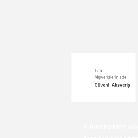
Bu ürünün fiyat bilgisi, resim, ürün a
Görüş ve önerileriniz için teşekkür ede
Ürün resmi kalitesiz, bozuk veya g
Ürün açıklamasında eksik bilgiler bu
Tüm
Ürün bilgilerinde hatalar bulunuyor.
Alışverişlerinizde
Güvenli Alışveriş
Ürün fiyatı diğer sitelerden daha pah
Bu ürüne benzer farklı alternatifler 
E-BÜLTENİMİZE KA
Kampanyalar dan haberda