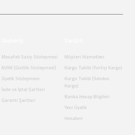
Alışveriş
Yardım
Mesafeli Satış Sözleşmesi
Müşteri Hizmetleri
KVKK (Gizlilik Sözleşmesi)
Kargo Takibi (Yurtiçi Kargo)
Üyelik Sözleşmesi
Kargo Takibi (Sendeo
Kargo)
İade ve İptal Şartları
Banka Hesap Bilgileri
Garanti Şartları
Yeni Üyelik
Hesabım