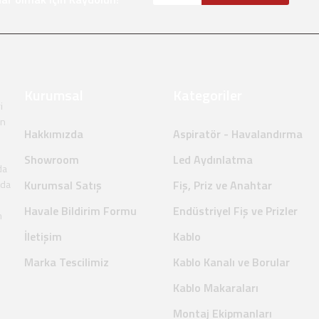
Kurumsal
Kategoriler
i
en
Hakkımızda
Aspiratör - Havalandırma
Showroom
Led Aydınlatma
da
nda
Kurumsal Satış
Fiş, Priz ve Anahtar
Havale Bildirim Formu
Endüstriyel Fiş ve Prizler
m
İletişim
Kablo
Marka Tescilimiz
Kablo Kanalı ve Borular
Kablo Makaraları
Montaj Ekipmanları