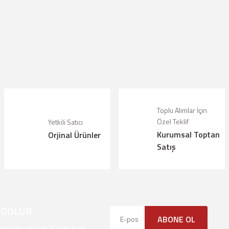
çıklamalarında ve diğer konularda yetersiz gördüğünüz noktaları öneri formunu kul
riz.
Bu ürüne ilk yorumu siz yapın!
örüntülenemiyor.
Yorum Yaz
lunuyor.
Toplu Alımlar İçin
Özel Teklif
Yetkili Satıcı
Kurumsal Toptan
Orjinal Ürünler
alı.
Satış
olmalı.
YDOLUN
ABONE OL
Gönder
r olmak için Kaydolun!