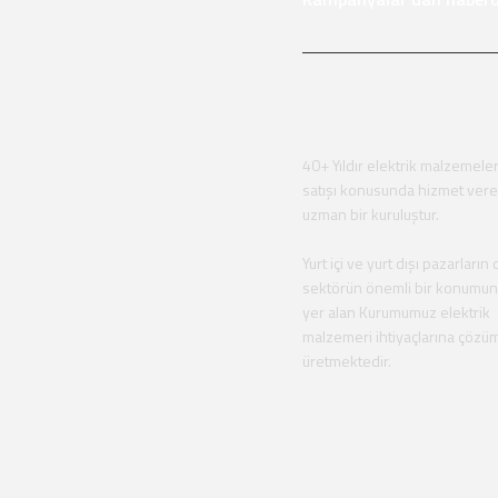
40+ Yıldır elektrik malzemeler
satışı konusunda hizmet ver
uzman bir kuruluştur.
Yurt içi ve yurt dışı pazarların 
sektörün önemli bir konumu
yer alan Kurumumuz elektrik
malzemeri ihtiyaçlarına çözü
üretmektedir.