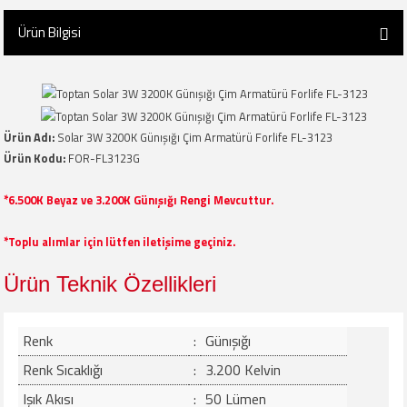
Ürün Bilgisi
Ürün Adı
:
Solar 3W 3200K Günışığı Çim Armatürü Forlife FL-3123
Ürün Kodu
:
FOR-FL3123G
*6.500K Beyaz ve 3.200K Günışığı Rengi Mevcuttur.
*Toplu alımlar için lütfen iletişime geçiniz.
Ürün Teknik Özellikleri
Renk
:
Günışığı
Renk Sıcaklığı
:
3.200 Kelvin
Işık Akısı
:
50 Lümen