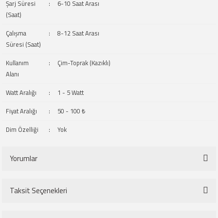
Şarj Süresi
:
6-10 Saat Arası
(Saat)
Çalışma
:
8-12 Saat Arası
Süresi (Saat)
Kullanım
:
Çim-Toprak (Kazıklı)
Alanı
Watt Aralığı
:
1 - 5 Watt
Fiyat Aralığı
:
50 - 100 ₺
Dim Özelliği
:
Yok
Yorumlar
Taksit Seçenekleri
Bu ürüne ilk yorumu siz yapın!