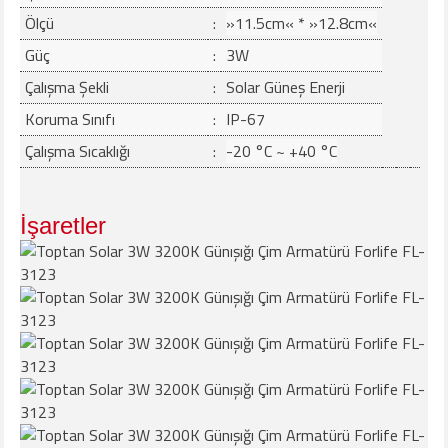
Ölçü
:
»11.5cm« *
»12.8cm«
Güç
:
3W
Çalışma Şekli
:
Solar Güneş Enerji
Koruma Sınıfı
:
IP-67
Çalışma Sıcaklığı
:
-20 °C ~ +40 °C
İşaretler