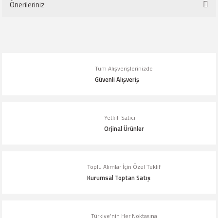
Önerileriniz
Yorum Yaz
Bu ürünün fiyat bilgisi, resim, ürün açıklamalarında ve diğer konularda
yetersiz gördüğünüz noktaları öneri formunu kullanarak tarafımıza
iletebilirsiniz.
Tüm Alışverişlerinizde
Görüş ve önerileriniz için teşekkür ederiz.
Güvenli Alışveriş
Ürün resmi kalitesiz, bozuk veya görüntülenemiyor.
Ürün açıklamasında eksik bilgiler bulunuyor.
Yetkili Satıcı
Orjinal Ürünler
Ürün bilgilerinde hatalar bulunuyor.
Ürün fiyatı diğer sitelerden daha pahalı.
Bu ürüne benzer farklı alternatifler olmalı.
Toplu Alımlar İçin Özel Teklif
Kurumsal Toptan Satış
Türkiye’nin Her Noktasına