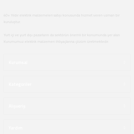
40+ Yıldır elektrik malzemeleri satışı konusunda hizmet veren uzman bir
kuruluştur.
Yurt içi ve yurt dışı pazarların da sektörün önemli bir konumunda yer alan
Kurumumuz elektrik malzemeri ihtiyaçlarına çözüm üretmektedir.
Kurumsal
Kategoriler
Alışveriş
Yardım