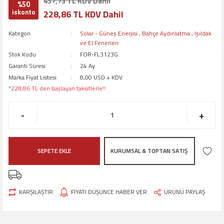
457,73 TL KDV Dahil
%50
iskonto
228,86 TL KDV Dahil
Kategori
Solar - Güneş Enerjisi
,
Bahçe Aydınlatma
,
Işıldak
ve El Fenerleri
Stok Kodu
FOR-FL3123G
Garanti Süresi
24 Ay
Marka Fiyat Listesi
8,00 USD + KDV
*228,86 TL den başlayan taksitlerle!!
-
+
SEPETE EKLE
KURUMSAL & TOPTAN SATIŞ
KARŞILAŞTIR
FİYATI DÜŞÜNCE HABER VER
ÜRÜNÜ PAYLAŞ