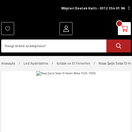
Müşteri Destek Hattı : 0312 354 01 96
Anasayfa
Led Aydınlatma
Işıldak ve El Fenerleri
Noas Şarjlı Solar El 