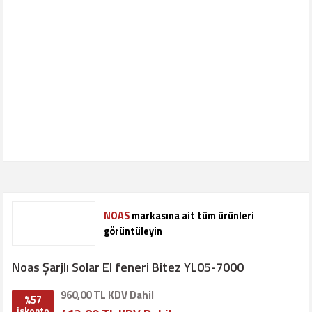
NOAS
markasına ait tüm ürünleri
görüntüleyin
Noas Şarjlı Solar El feneri Bitez YL05-7000
960,00 TL KDV Dahil
%57
iskonto