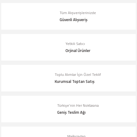
yetersiz gördüğünüz noktaları öneri formunu kullanarak tarafımıza
iletebilirsiniz.
Tüm Alışverişlerinizde
Görüş ve önerileriniz için teşekkür ederiz.
Güvenli Alışveriş
Ürün resmi kalitesiz, bozuk veya görüntülenemiyor.
Ürün açıklamasında eksik bilgiler bulunuyor.
Yetkili Satıcı
Orjinal Ürünler
Ürün bilgilerinde hatalar bulunuyor.
Ürün fiyatı diğer sitelerden daha pahalı.
Bu ürüne benzer farklı alternatifler olmalı.
Toplu Alımlar İçin Özel Teklif
Kurumsal Toptan Satış
Türkiye’nin Her Noktasına
Geniş Teslim Ağı
Gönder
Mağazadan