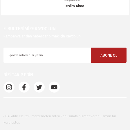
Teslim Alma
E-BÜLTENİMİZE KAYDOLUN
Kampanyalar dan haberdar olmak için Kaydolun!
ABONE OL
BİZİ TAKİP EDİN
40+ Yıldır elektrik malzemeleri satışı konusunda hizmet veren uzman bir
kuruluştur.