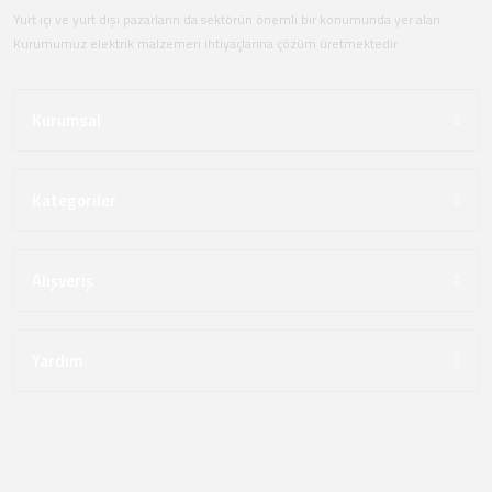
Yurt içi ve yurt dışı pazarların da sektörün önemli bir konumunda yer alan
Kurumumuz elektrik malzemeri ihtiyaçlarına çözüm üretmektedir.
Kurumsal
Kategoriler
Alışveriş
Yardım