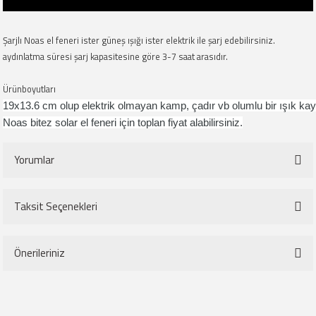
Şarjlı Noas el feneri ister güneş ışığı ister elektrik ile şarj edebilirsiniz.
aydınlatma süresi şarj kapasitesine göre 3-7 saat arasıdır.
Ürünboyutları
19x13.6 cm olup elektrik olmayan kamp, çadır vb olumlu bir ışık kay
Noas bitez solar el feneri için toplan fiyat alabilirsiniz.
Yorumlar
Taksit Seçenekleri
Bu ürüne ilk yorumu siz yapın!
Önerileriniz
Yorum Yaz
Bu ürünün fiyat bilgisi, resim, ürün açıklamalarında ve diğer konularda