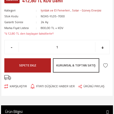
412,80 TL KDV Dahil
Kategori
Işıldak ve El Fenerleri
,
Solar - Güneş Enerjisi
Stok Kodu
NOAS-YL05-7000
Garanti Süresi
24 Ay
Marka Fiyat Listesi
800,00 TL + KDV
*412,80 TL den başlayan taksitlerle!!
-
+
SEPETE EKLE
KURUMSAL & TOPTAN SATIŞ
KARŞILAŞTIR
FİYATI DÜŞÜNCE HABER VER
ÜRÜNÜ PAYLAŞ
Ürün Bilgisi