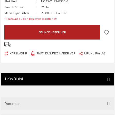
Stok Kodu
NOAS-YL73-0300-S
Garanti Süresi
24 Ay
Marka Fiyat Listesi
2.900,00 TL + KDV
*1.496,40 TL den başlayan taksitlerle!!
GELİNCE HABER VER
KARŞILAŞTIR
FİYATI DÜŞÜNCE HABER VER
ÜRÜNÜ PAYLAŞ
Ürün Bilgisi
Yorumlar