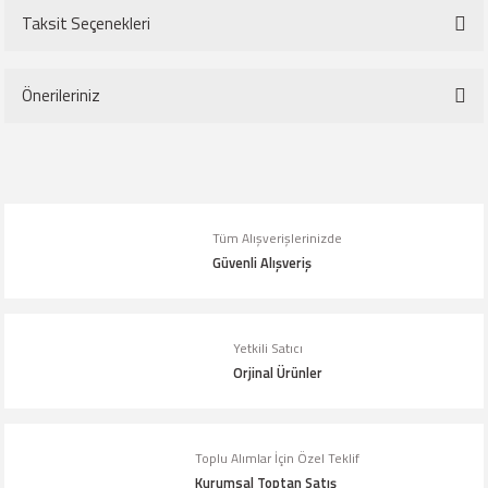
Taksit Seçenekleri
Bu ürüne ilk yorumu siz yapın!
Önerileriniz
Yorum Yaz
Bu ürünün fiyat bilgisi, resim, ürün açıklamalarında ve diğer konularda
yetersiz gördüğünüz noktaları öneri formunu kullanarak tarafımıza
iletebilirsiniz.
Tüm Alışverişlerinizde
Görüş ve önerileriniz için teşekkür ederiz.
Güvenli Alışveriş
Ürün resmi kalitesiz, bozuk veya görüntülenemiyor.
Ürün açıklamasında eksik bilgiler bulunuyor.
Yetkili Satıcı
Orjinal Ürünler
Ürün bilgilerinde hatalar bulunuyor.
Ürün fiyatı diğer sitelerden daha pahalı.
Bu ürüne benzer farklı alternatifler olmalı.
Toplu Alımlar İçin Özel Teklif
Kurumsal Toptan Satış