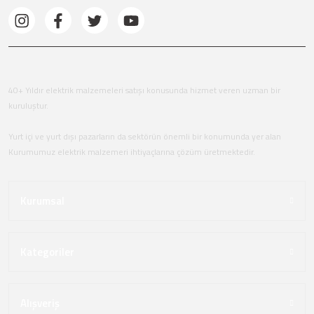
40+ Yıldır elektrik malzemeleri satışı konusunda hizmet veren uzman bir
kuruluştur.
Yurt içi ve yurt dışı pazarların da sektörün önemli bir konumunda yer alan
Kurumumuz elektrik malzemeri ihtiyaçlarına çözüm üretmektedir.
Kurumsal
Kategoriler
Alışveriş