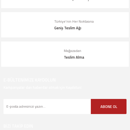
Türkiye’nin Her Noktasına
Geniş Teslim Ağı
Gönder
Mağazadan
Teslim Alma
E-BÜLTENİMİZE KAYDOLUN
Kampanyalar dan haberdar olmak için Kaydolun!
ABONE OL
BİZİ TAKİP EDİN