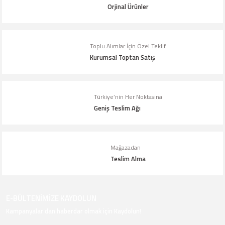
Ürün fiyatı diğer sitelerden daha pahalı.
Orjinal Ürünler
Bu ürüne benzer farklı alternatifler olmalı.
Toplu Alımlar İçin Özel Teklif
Kurumsal Toptan Satış
Gönder
Türkiye’nin Her Noktasına
Geniş Teslim Ağı
Mağazadan
Teslim Alma
E-BÜLTENİMİZE KAYDOLUN
Kampanyalar dan haberdar olmak için Kaydolun!