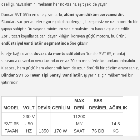
özelliği, hava akımını mekanın her noktasına eşit şekilde yayar.
Dündar SVT 65’in en öne çıkan farkı,
alüminyum döküm pervanesidir
.
Standart sac pervanelere göre çok daha dengeli, titreşimsiz ve uzun ömürlü bir
yapıya sahiptir. Bu sayede minimum sesle maksimum hava akışı elde edilir.
Zorlu ticari koşullarda dahi dayanıklılığını koruyan güçlü motoru, bu ürünü
endüstriyel vantilatör segmentinde
öne çıkarır.
İsteğe bağlı olarak
duvara da monte edilebilen
Dündar SVT 65, montaj
sırasında duvardan veya tavandan en az 30 cm mesafede konumlandırılmalıdır.
Kısacası, hem güçlü hem ekonomik hem de uzun ömürlü bir çözüm arıyorsanız,
Dündar SVT 65 Tavan Tipi Sanayi Vantilatör
, iş yeriniz için mükemmel bir
yatırımdır.
MAX
SES
MODEL
VOLT
DEVİR
GERİLİM
DEBİ
DESİBEL
AĞIRLIK
230 V
11200
SVT 65
- 50
M³/
14.5
TAVAN
HZ
1350
170 W
SAAT
76 DB
KG