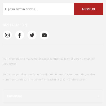
ABONE OL
BİZİ TAKİP EDİN
40+ Yıldır elektrik malzemeleri satışı konusunda hizmet veren uzman bir
kuruluştur.
Yurt içi ve yurt dışı pazarların da sektörün önemli bir konumunda yer alan
Kurumumuz elektrik malzemeri ihtiyaçlarına çözüm üretmektedir.
Kurumsal