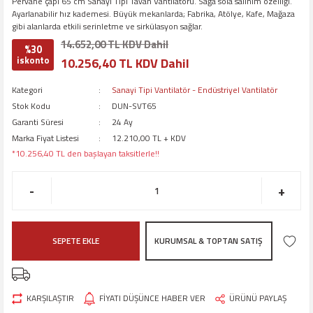
Pervane çapı 65 cm Sanayi Tipi Tavan Vantilatörü. Sağa sola salınım özelliği.
Ayarlanabilir hız kademesi. Büyük mekanlarda; Fabrika, Atölye, Kafe, Mağaza
gibi alanlarda etkili serinletme ve sirkülasyon sağlar.
14.652,00 TL KDV Dahil
%30
iskonto
10.256,40 TL KDV Dahil
Kategori
Sanayi Tipi Vantilatör - Endüstriyel Vantilatör
Stok Kodu
DUN-SVT65
Garanti Süresi
24 Ay
Marka Fiyat Listesi
12.210,00 TL + KDV
*10.256,40 TL den başlayan taksitlerle!!
-
+
SEPETE EKLE
KURUMSAL & TOPTAN SATIŞ
KARŞILAŞTIR
FİYATI DÜŞÜNCE HABER VER
ÜRÜNÜ PAYLAŞ