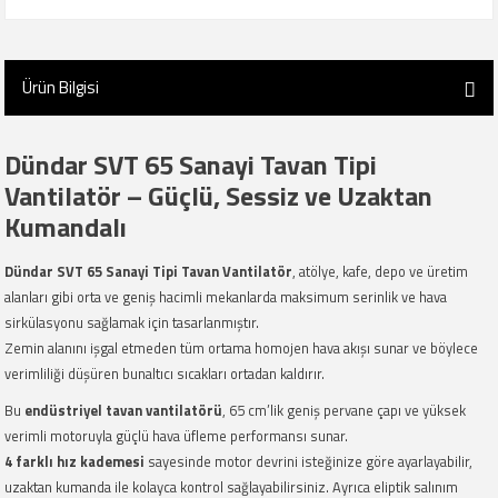
Ürün Bilgisi
Dündar SVT 65 Sanayi Tavan Tipi
Vantilatör – Güçlü, Sessiz ve Uzaktan
Kumandalı
Dündar SVT 65 Sanayi Tipi Tavan Vantilatör
, atölye, kafe, depo ve üretim
alanları gibi orta ve geniş hacimli mekanlarda maksimum serinlik ve hava
sirkülasyonu sağlamak için tasarlanmıştır.
Zemin alanını işgal etmeden tüm ortama homojen hava akışı sunar ve böylece
verimliliği düşüren bunaltıcı sıcakları ortadan kaldırır.
Bu
endüstriyel tavan vantilatörü
, 65 cm’lik geniş pervane çapı ve yüksek
verimli motoruyla güçlü hava üfleme performansı sunar.
4 farklı hız kademesi
sayesinde motor devrini isteğinize göre ayarlayabilir,
uzaktan kumanda ile kolayca kontrol sağlayabilirsiniz. Ayrıca eliptik salınım