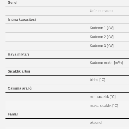
Genel
Ürün numarası
Isıtma kapasitesi
Kademe 1 [kW]
Kademe 2 [kW]
Kademe 3 [kW]
Hava miktarı
Kademe maks. [m³/h]
Sıcaklık artışı
birimi [°C]
Çalışma aralığı
min. sıcaklık [°C]
maks. sıcaklık [°C]
Fanlar
eksenel