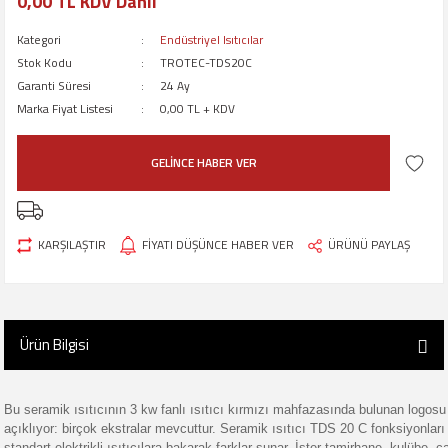
0,00 TL KDV Dahil
Kategori
Endüstriyel Isıtıcılar
Stok Kodu
TROTEC-TDS20C
Garanti Süresi
24 Ay
Marka Fiyat Listesi
0,00 TL + KDV
GELİNCE HABER VER
KARŞILAŞTIR
FİYATI DÜŞÜNCE HABER VER
ÜRÜNÜ PAYLAŞ
Ürün Bilgisi
Bu seramik ısıtıcının 3 kw fanlı ısıtıcı kırmızı mahfazasında bulunan logosu
açıklıyor: birçok ekstralar mevcuttur. Seramik ısıtıcı TDS 20 C fonksiyonları 
standart elektrikli ısıtıcılara bakarak farklar sunar. İster tamirhane, kulübe, 