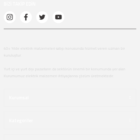
BİZİ TAKİP EDİN
40+ Yıldır elektrik malzemeleri satışı konusunda hizmet veren uzman bir
kuruluştur.
Yurt içi ve yurt dışı pazarların da sektörün önemli bir konumunda yer alan
Kurumumuz elektrik malzemeri ihtiyaçlarına çözüm üretmektedir.
Kurumsal
Kategoriler