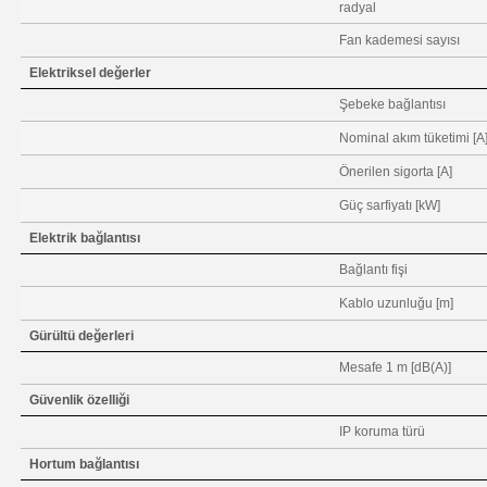
radyal
Fan kademesi sayısı
Elektriksel değerler
Şebeke bağlantısı
Nominal akım tüketimi [A
Önerilen sigorta [A]
Güç sarfiyatı [kW]
Elektrik bağlantısı
Bağlantı fişi
Kablo uzunluğu [m]
Gürültü değerleri
Mesafe 1 m [dB(A)]
Güvenlik özelliği
IP koruma türü
Hortum bağlantısı