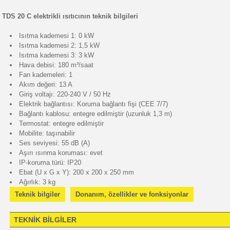
TDS 20 C elektrikli ısıtıcının teknik bilgileri
Isıtma kademesi 1: 0 kW
Isıtma kademesi 2: 1,5 kW
Isıtma kademesi 3: 3 kW
Hava debisi: 180 m³/saat
Fan kademeleri: 1
Akım değeri: 13 A
Giriş voltajı: 220-240 V / 50 Hz
Elektrik bağlantısı: Koruma bağlantı fişi (CEE 7/7)
Bağlantı kablosu: entegre edilmiştir (uzunluk 1,3 m)
Termostat: entegre edilmiştir
Mobilite: taşınabilir
Ses seviyesi: 55 dB (A)
Aşırı ısınma koruması: evet
IP-koruma türü: IP20
Ebat (U x G x Y): 200 x 200 x 250 mm
Ağırlık: 3 kg
Teknik bilgiler
Donanım, özellikler ve fonksiyonlar
TEKNİK BİLGİLER