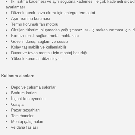
İki ısıtma kademesi ve ayrı soğutma kademesi ile çok kademeli sıcakl
ayarlaması
Düzenlı sıcak hava akımı için entegre termostat
Aşırı ısınma koruması
Termo korumalı fan motoru
Oksijen tüketimi oluşmadan yoğuşmasız ısı - iç mekan ısıtması için id
Kırmızı renkli sağlam metal mahfazası
Güvenli duruş, sağlam ve sessiz
Kolay taşınabiilr ve kullanılabilir
Duvar ve tavan montajı için montaj hazırlığı
Yüksek korumalı düzenleyici
Kullanım alanları:
Depo ve çalışma salonları
Bodrum katları
İnşaat konteynerleri
Garajlar
Pazar tezgahları
Tamirhaneler
Montaj çalışmaları
ve daha fazlası