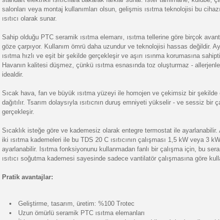
salonları veya montaj kullanımları olsun, gelişmis ısıtma teknolojisi bu cihazı
ısıtıcı olarak sunar.
Sahip olduğu PTC seramik ısıtma elemanı, ısıtma tellerine göre birçok avantaj
göze çarpıyor. Kullanım ömrü daha uzundur ve teknolojisi hassas değildir. Ay
ısıtma hızlı ve eşit bir şekilde gerçekleşir ve aşırı ısınma korumasına sahipti
Havanın kalitesi düşmez, çünkü ısıtma esnasında toz oluşturmaz - allerjenler
idealdir.
Sıcak hava, fan ve büyük ısıtma yüzeyi ile homojen ve çekimsiz bir şekilde
dağıtılır. Tsarım dolaysıyla ısıtıcnın duruş emniyeti yükselir - ve sessiz bir 
gerçekleşir.
Sıcaklık isteğe göre ve kademesiz olarak entegre termostat ile ayarlanabilir. A
iki ısıtma kademeleri ile bu TDS 20 C ısıtıcının çalışması 1,5 kW veya 3 k
ayarlanabilir. Isıtma fonksiyonunu kullanmadan fanlı bir çalışma için, bu ser
ısıtıcı soğutma kademesi sayesinde sadece vantilatör çalışmasına göre kullan
Pratik avantajlar:
Geliştirme, tasarım, üretim: %100 Trotec
Uzun ömürlü seramik PTC ısıtma elemanları