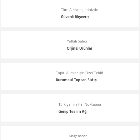
Ürün resmi kalitesiz, bozuk veya görüntülenemiyor.
Tüm Alışverişlerinizde
Ürün açıklamasında eksik bilgiler bulunuyor.
Güvenli Alışveriş
Ürün bilgilerinde hatalar bulunuyor.
Ürün fiyatı diğer sitelerden daha pahalı.
Yetkili Satıcı
Bu ürüne benzer farklı alternatifler olmalı.
Orjinal Ürünler
Toplu Alımlar İçin Özel Teklif
Kurumsal Toptan Satış
Gönder
Türkiye’nin Her Noktasına
Geniş Teslim Ağı
Mağazadan