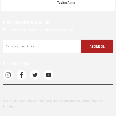
Teslim Alma
E-BÜLTENİMİZE KAYDOLUN
Kampanyalar dan haberdar olmak için Kaydolun!
ABONE OL
BİZİ TAKİP EDİN
40+ Yıldır elektrik malzemeleri satışı konusunda hizmet veren uzman bir
kuruluştur.