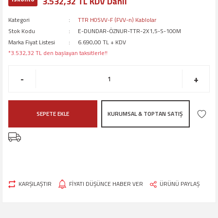
3.532,32 TL KDV Dahil
Kategori
TTR H05VV-F (FVV-n) Kablolar
Stok Kodu
E-DUNDAR-ÖZNUR-TTR-2X1,5-S-100M
Marka Fiyat Listesi
6.690,00 TL + KDV
*3.532,32 TL den başlayan taksitlerle!!
-
+
SEPETE EKLE
KURUMSAL & TOPTAN SATIŞ
KARŞILAŞTIR
FİYATI DÜŞÜNCE HABER VER
ÜRÜNÜ PAYLAŞ