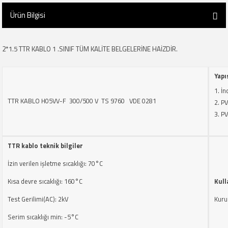
Ürün Bilgisi
2*1.5 TTR KABLO 1 .SINIF TÜM KALİTE BELGELERİNE HAİZDİR.
Yapı
İn
TTR KABLO H05VV-F 300/500 V TS 9760 VDE 0281
PV
PV
TTR kablo teknik bilgiler
İzin verilen işletme sıcaklığı: 70°C
Kısa devre sıcaklığı: 160°C
Kull
Test Gerilimi(AC): 2kV
Kuru 
Serim sıcaklığı min: -5°C