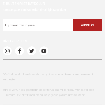
E-BÜLTENİMİZE KAYDOLUN
Kampanyalar dan haberdar olmak için Kaydolun!
ABONE OL
BİZİ TAKİP EDİN
40+ Yıldır elektrik malzemeleri satışı konusunda hizmet veren uzman bir
kuruluştur.
Yurt içi ve yurt dışı pazarların da sektörün önemli bir konumunda yer alan
Kurumumuz elektrik malzemeri ihtiyaçlarına çözüm üretmektedir.