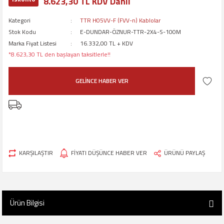
8.623,30 TL KDV Dahil
Kategori
TTR H05VV-F (FVV-n) Kablolar
Stok Kodu
E-DUNDAR-ÖZNUR-TTR-2X4-S-100M
Marka Fiyat Listesi
16.332,00 TL + KDV
*8.623,30 TL den başlayan taksitlerle!!
GELİNCE HABER VER
KARŞILAŞTIR
FİYATI DÜŞÜNCE HABER VER
ÜRÜNÜ PAYLAŞ
Ürün Bilgisi