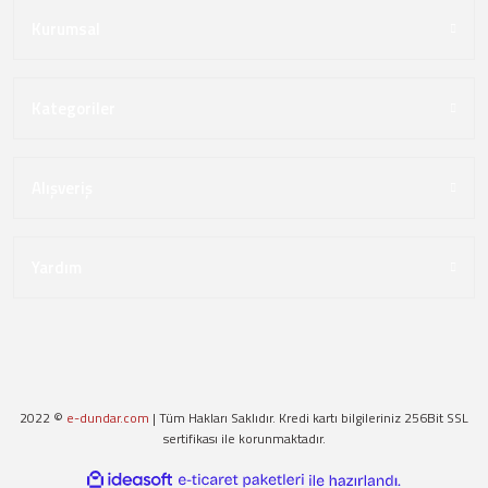
Kurumsal
Kategoriler
Alışveriş
Yardım
2022 ©
e-dundar.com
| Tüm Hakları Saklıdır. Kredi kartı bilgileriniz 256Bit SSL
sertifikası ile korunmaktadır.
ideasoft
ile
e-