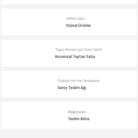
Ürün bilgilerinde hatalar bulunuyor.
Ürün fiyatı diğer sitelerden daha pahalı.
Yetkili Satıcı
Bu ürüne benzer farklı alternatifler olmalı.
Orjinal Ürünler
Toplu Alımlar İçin Özel Teklif
Kurumsal Toptan Satış
Gönder
Türkiye’nin Her Noktasına
Geniş Teslim Ağı
Mağazadan
Teslim Alma