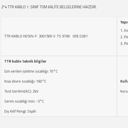
2*4 TTR KABLO 1 .SINIF TÜM KALİTE BELGELERİNE HAİZDİR.
Yapı
İn
TTR KABLO H05VV-F 300/500 V TS 9760 VDE 0281
PV
PV
TTR kablo teknik bilgiler
İzin verilen işletme sıcaklığı: 70°C
Kısa devre sıcaklığı: 160°C
Kull
Test Gerilimi(AC): 2kV
Kuru 
Serim sıcaklığı min: -5°C
Dış Kılıf Rengi: Siyah