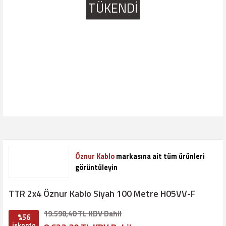
TÜKENDİ
Öznur Kablo
markasına ait tüm ürünleri
görüntüleyin
TTR 2x4 Öznur Kablo Siyah 100 Metre H05VV-F
19.598,40 TL KDV Dahil
%56
iskonto