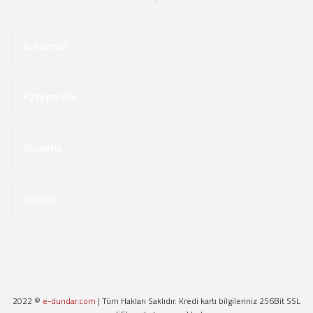
Kurumsal
Kategoriler
Alışveriş
Yardım
2022 ©
e-dundar.com
| Tüm Hakları Saklıdır. Kredi kartı bilgileriniz 256Bit SSL