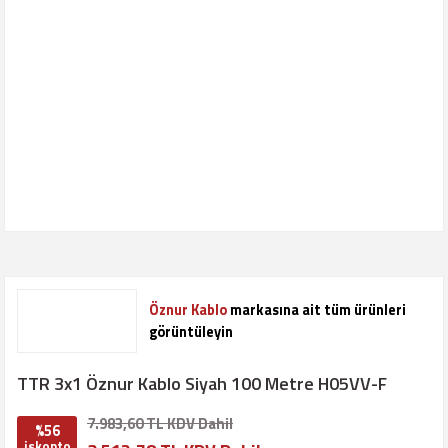
Öznur Kablo
markasına ait tüm ürünleri
görüntüleyin
TTR 3x1 Öznur Kablo Siyah 100 Metre H05VV-F
7.983,60 TL KDV Dahil
%56
iskonto