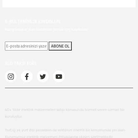
E-BÜLTENİMİZE KAYDOLUN
Kampanyalar dan haberdar olmak için Kaydolun!
ABONE OL
BİZİ TAKİP EDİN
40+ Yıldır elektrik malzemeleri satışı konusunda hizmet veren uzman bir
kuruluştur.
Yurt içi ve yurt dışı pazarların da sektörün önemli bir konumunda yer alan
Kurumumuz elektrik malzemeri ihtiyaçlarına çözüm üretmektedir.