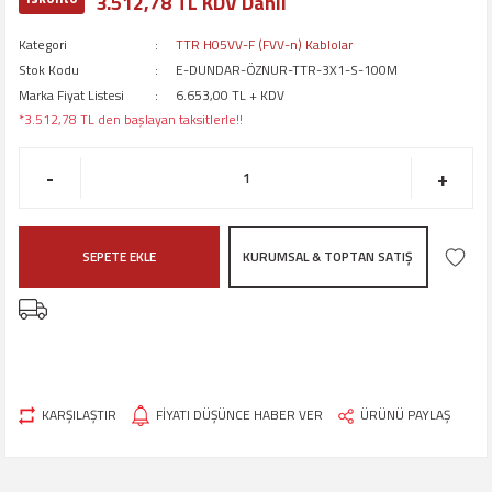
3.512,78 TL KDV Dahil
Kategori
TTR H05VV-F (FVV-n) Kablolar
Stok Kodu
E-DUNDAR-ÖZNUR-TTR-3X1-S-100M
Marka Fiyat Listesi
6.653,00 TL + KDV
*3.512,78 TL den başlayan taksitlerle!!
-
+
SEPETE EKLE
KURUMSAL & TOPTAN SATIŞ
KARŞILAŞTIR
FİYATI DÜŞÜNCE HABER VER
ÜRÜNÜ PAYLAŞ