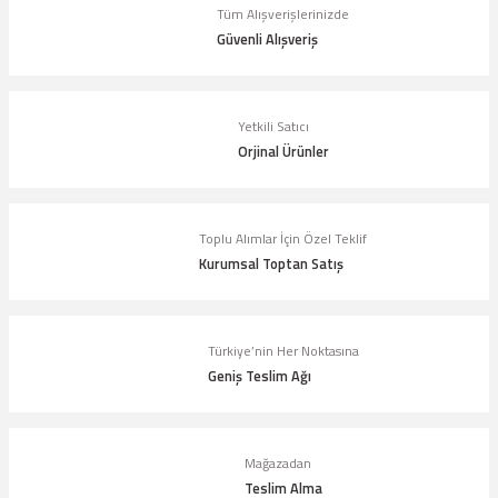
Tüm Alışverişlerinizde
Ürün resmi kalitesiz, bozuk veya görüntülenemiyor.
Güvenli Alışveriş
Ürün açıklamasında eksik bilgiler bulunuyor.
Ürün bilgilerinde hatalar bulunuyor.
Yetkili Satıcı
Ürün fiyatı diğer sitelerden daha pahalı.
Orjinal Ürünler
Bu ürüne benzer farklı alternatifler olmalı.
Toplu Alımlar İçin Özel Teklif
Kurumsal Toptan Satış
Gönder
Türkiye’nin Her Noktasına
Geniş Teslim Ağı
Mağazadan
Teslim Alma