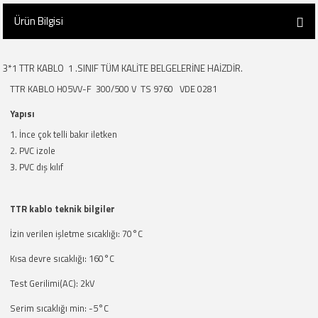
Ürün Bilgisi
3*1 TTR KABLO 1 .SINIF TÜM KALİTE BELGELERİNE HAİZDİR.
TTR KABLO H05VV-F 300/500 V TS 9760 VDE 0281
Yapısı
İnce çok telli bakır iletken
PVC izole
PVC dış kılıf
TTR kablo teknik bilgiler
İzin verilen işletme sıcaklığı: 70°C
Kısa devre sıcaklığı: 160°C
Test Gerilimi(AC): 2kV
Serim sıcaklığı min: -5°C