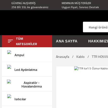
GÜVENLİ ALIŞVERİŞ
MEMNUN MÜŞTERİLER
256 Bİt SSL ile güvendesiniz
Uygun Fiyat, Sınırsız Destek
TÜM
ANA SAYFA
HAKKIMIZ
KATEGORİLER
Ampul
Anasayfa
Kablo
TTR H05VV-
Led Aydınlatma
Aspiratör -
Havalandırma
Isıtıcılar