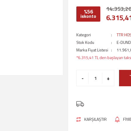
14.353,20
%56
6.315,4
iskonto
Kategori
TTR H05
Stok Kodu
E-DUND
Marka Fiyat Listesi
11.961,
*6.315,41 TL den başlayan taksi
-
+
KARŞILAŞTIR
FİY