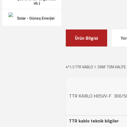
vb.)
Solar - Güneş Enerjisi
Ürün Bilgisi
Yo
4*1.5 TTR KABLO 1 .SINIF TÜM KALİTE
TTR KABLO H05VV-F 300/5
TTR kablo teknik bilgiler