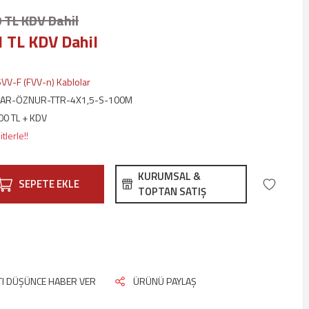
 TL KDV Dahil
1 TL KDV Dahil
VV-F (FVV-n) Kablolar
AR-ÖZNUR-TTR-4X1,5-S-100M
00 TL + KDV
tlerle!!
KURUMSAL &
SEPETE EKLE
TOPTAN SATIŞ
ATI DÜŞÜNCE HABER VER
ÜRÜNÜ PAYLAŞ