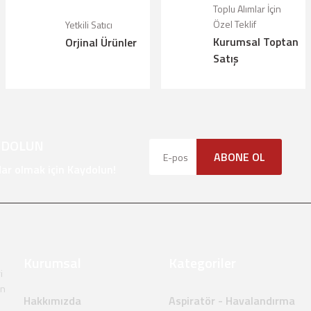
Toplu Alımlar İçin
Özel Teklif
Yetkili Satıcı
alı.
Kurumsal Toptan
Orjinal Ürünler
olmalı.
Satış
YDOLUN
Gönder
ABONE OL
r olmak için Kaydolun!
Kurumsal
Kategoriler
i
en
Hakkımızda
Aspiratör - Havalandırma