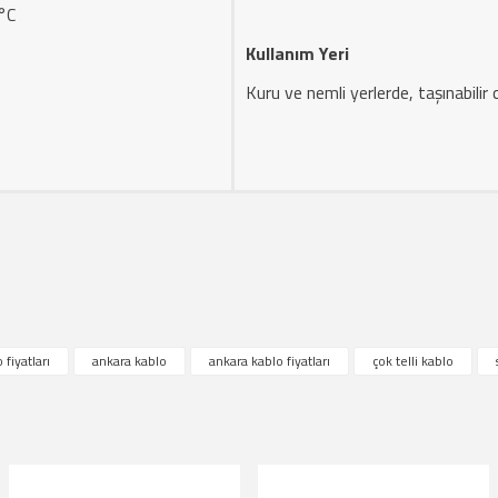
0°C
Kullanım Yeri
Kuru ve nemli yerlerde, taşınabilir c
çıklamalarında ve diğer konularda yetersiz gördüğünüz noktaları öneri formunu kul
 fiyatları
ankara kablo
ankara kablo fiyatları
çok telli kablo
riz.
Bu ürüne ilk yorumu siz yapın!
örüntülenemiyor.
Yorum Yaz
lunuyor.