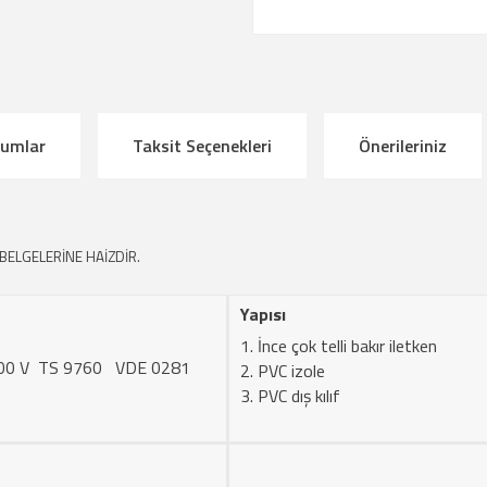
rumlar
Taksit Seçenekleri
Önerileriniz
 BELGELERİNE HAİZDİR.
Yapısı
İnce çok telli bakır iletken
00 V TS 9760 VDE 0281
PVC izole
PVC dış kılıf