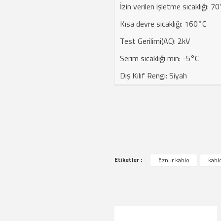
İzin verilen işletme sıcaklığı: 7
Kısa devre sıcaklığı: 160°C
Test Gerilimi(AC): 2kV
Serim sıcaklığı min: -5°C
Dış Kılıf Rengi: Siyah
Bu ürünün fiyat bilgisi, resim, ürün a
Etiketler :
öznur kablo
kablo
Görüş ve önerileriniz için teşekkür ede
Ürün resmi kalitesiz, bozuk veya g
Ürün açıklamasında eksik bilgiler bu