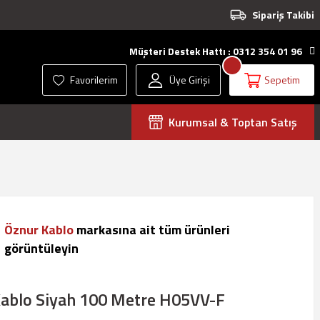
Sipariş Takibi
Müşteri Destek Hattı : 0312 354 01 96
Favorilerim
Üye Girişi
Sepetim
Kurumsal & Toptan Satış
Öznur Kablo
markasına ait tüm ürünleri
görüntüleyin
Kablo Siyah 100 Metre H05VV-F