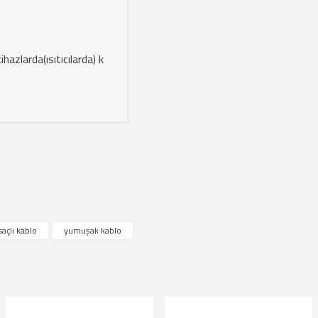
ihazlarda(ısıtıcılarda) k
lanarak tarafımıza iletebilirsiniz.
saçlı kablo
yumuşak kablo