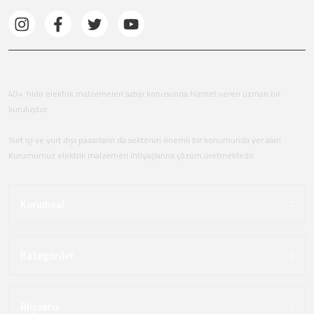
40+ Yıldır elektrik malzemeleri satışı konusunda hizmet veren uzman bir
kuruluştur.
Yurt içi ve yurt dışı pazarların da sektörün önemli bir konumunda yer alan
Kurumumuz elektrik malzemeri ihtiyaçlarına çözüm üretmektedir.
Kurumsal
Kategoriler
Alışveriş