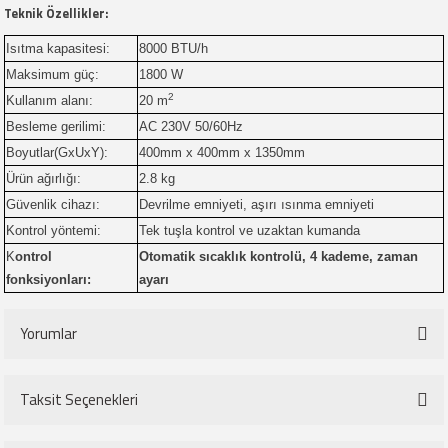
Teknik Özellikler:
Isıtma kapasitesi:
8000 BTU/h
Maksimum güç:
1800 W
2
Kullanım alanı:
20 m
Besleme gerilimi:
AC 230V 50/60Hz
Boyutlar(GxUxY):
400mm x 400mm x 1350mm
Ürün ağırlığı:
2.8 kg
Güvenlik cihazı:
Devrilme emniyeti, aşırı ısınma emniyeti
Kontrol yöntemi:
Tek tuşla kontrol ve uzaktan kumanda
K
ontrol
Otomatik sıcaklık kontrolü, 4 kademe, zaman
fonksiyonları:
ayarı
Yorumlar
Taksit Seçenekleri
Bu ürüne ilk yorumu siz yapın!