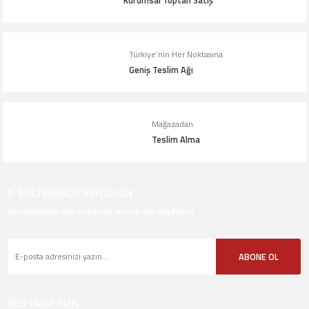
Kurumsal Toptan Satış
Gönder
Türkiye’nin Her Noktasına
Geniş Teslim Ağı
Mağazadan
Teslim Alma
E-BÜLTENİMİZE KAYDOLUN
Kampanyalar dan haberdar olmak için Kaydolun!
ABONE OL
BİZİ TAKİP EDİN