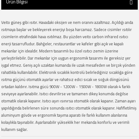
Ürün Bilgisi
Veito güneş gibi ısıtır. Havadaki oksijen ve nem oranını azaltmaz. Açıldığı anda
ısıtmaya başlar ve bekleyerek enerjiyi boşa harcamaz. Sadece cisimler ısıtılır
cisimlerin etrafındaki hava ısıtılmaz. Bu yüzden veito carbon infrared ısıtıcı
enerji tasarrufludur. Bahğeler, restaurantlar ve kafeler gibi açık ve kapalı
mekanlar için idealdir. Modern tasarımlı bu özel ısıtıcı zemin üzerine
yerleştirilebilir. Dar mekanlar için uygun ergonomik tasarımı ile gereksiz yer
işgal etmez. Geniş açılı uzaktan kumanda ile uzak mesafeden ve birçok yönden
rahatlıkla kullanılabilir. Elektronik sıcaklık kontrolü belirlediğiniz sıcaklığa göre
ısıtma güçünü otomatik ayarlar ve rahatsız edici sıcak ve soğuk döngüsünü
ortadan kaldırır. Isıtma gücü 900W - 1200W - 1500W - 1800W olarak 4 farklı
seviyeye ayarlanabilir. Isıtıcı devrilirse ve tamamen dikey konumda değilse
otomatik olarak kapanır. Isıtıcı aşırı ısınırsa otomatik olarak kapanır. Zaman ayarı
yapıldığında belirlenen süre sonunda ısıtıcı otomatik olarak kapanır. Hafifletilmiş
aluminyum gövde ve ergonomik taşıma aparatı ile farklı kullanım alanlarına
kolaylıkla taşınabilir. Ayarlanabilir yükseklik her mekanda konforlu ve verimli
kullanım sağlar.