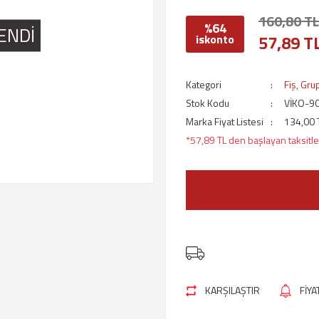
160,80 TL
%64
ENDİ
57,89 T
iskonto
Kategori
Fiş, Gru
Stok Kodu
VİKO-9
Marka Fiyat Listesi
134,00 
*57,89 TL den başlayan taksitler
KARŞILAŞTIR
FİY