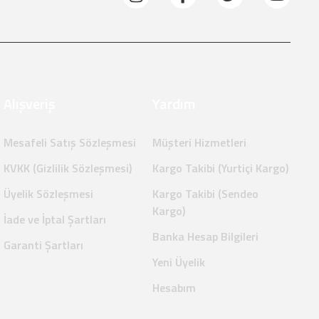
Alışveriş
Yardım
Mesafeli Satış Sözleşmesi
Müşteri Hizmetleri
KVKK (Gizlilik Sözleşmesi)
Kargo Takibi (Yurtiçi Kargo)
Üyelik Sözleşmesi
Kargo Takibi (Sendeo
Kargo)
İade ve İptal Şartları
Banka Hesap Bilgileri
Garanti Şartları
Yeni Üyelik
Hesabım