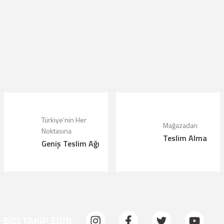
lanarak tarafımıza iletebilirsiniz.
Türkiye’nin Her
Mağazadan
Noktasına
Teslim Alma
Geniş Teslim Ağı
BİZİ TAKİP EDİN