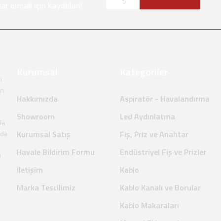
r olmak için Kaydolun!
Kurumsal
Kategoriler
i
en
Hakkımızda
Aspiratör - Havalandırma
Showroom
Led Aydınlatma
da
nda
Kurumsal Satış
Fiş, Priz ve Anahtar
Havale Bildirim Formu
Endüstriyel Fiş ve Prizler
m
İletişim
Kablo
Marka Tescilimiz
Kablo Kanalı ve Borular
Kablo Makaraları