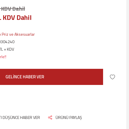
 KDV Dahil
L KDV Dahil
p Priz ve Aksesuarlar
0304240
TL + KDV
le!!
GELİNCE HABER VER
ATI DÜŞÜNCE HABER VER
ÜRÜNÜ PAYLAŞ