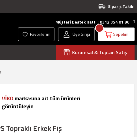
Sipariş Takibi
Müşteri Destek Hattı : 0312 354 01 96
Favorilerim
Üye Girişi
Sepetim
Kurumsal & Toptan Satış
ş
VİKO
markasına ait tüm ürünleri
görüntüleyin
 Topraklı Erkek Fiş