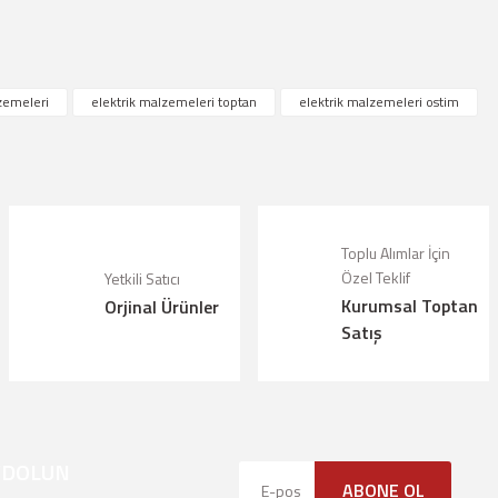
çıklamalarında ve diğer konularda yetersiz gördüğünüz noktaları öneri formunu kul
zemeleri
elektrik malzemeleri toptan
elektrik malzemeleri ostim
riz.
Bu ürüne ilk yorumu siz yapın!
örüntülenemiyor.
Yorum Yaz
lunuyor.
Toplu Alımlar İçin
Özel Teklif
Yetkili Satıcı
alı.
Kurumsal Toptan
Orjinal Ürünler
olmalı.
Satış
YDOLUN
Gönder
ABONE OL