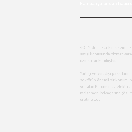
Kampanyalar dan haberda
40+ Yıldır elektrik malzemeler
satışı konusunda hizmet ver
uzman bir kuruluştur.
Yurt içi ve yurt dışı pazarların 
sektörün önemli bir konumu
yer alan Kurumumuz elektrik
malzemeri ihtiyaçlarına çözü
üretmektedir.