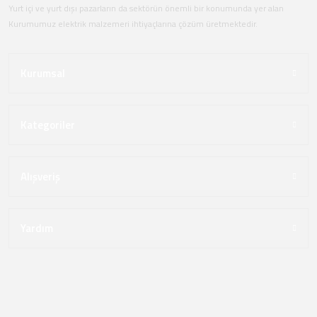
Yurt içi ve yurt dışı pazarların da sektörün önemli bir konumunda yer alan
Kurumumuz elektrik malzemeri ihtiyaçlarına çözüm üretmektedir.
Kurumsal
Kategoriler
Alışveriş
Yardım