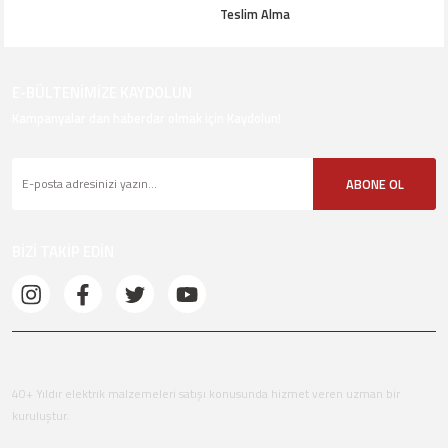
Teslim Alma
E-BÜLTENİMİZE KAYDOLUN
Kampanyalar dan haberdar olmak için Kaydolun!
ABONE OL
BİZİ TAKİP EDİN
40+ Yıldır elektrik malzemeleri satışı konusunda hizmet veren uzman bir
kuruluştur.