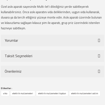
Özel askı aparatı sayesinde Multi-let'i dilediğiniz yerde sabitleyerek
kullanabilirsiniz. Önce askı aparatını vida deliklerinden, uygun vida kullanarak,
duvara ya da tercih ettiğiniz yüzeye monte edin. Askı aparatı üzerinde bulunan
ve kılavuzlama sağlayan kılavuz pim ile aparatı, grup priz üzerindeki istenilen
hazneye sabitleyin.
Yorumlar
Taksit Seçenekleri
Bu ürüne ilk yorumu siz yapın!
Önerileriniz
Yorum Yaz
Bu ürünün fiyat bilgisi, resim, ürün açıklamalarında ve diğer konularda
Etiketler :
yetersiz gördüğünüz noktaları öneri formunu kullanarak tarafımıza
viko
elektrik malzemeleri
elektrik malzemeleri toptan
elektrik malzemeleri ostim
iletebilirsiniz.
Görüş ve önerileriniz için teşekkür ederiz.