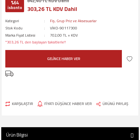
842,40 TL KDV Dahil
%64
iskonto
303,26 TL KDV Dahil
Kategori
Fiş, Grup Priz ve Aksesuarlar
Stok Kodu
VİKO-90117300
Marka Fiyat Listesi
702,00 TL + KDV
*303,26 TL den başlayan taksitlerle!!
GELİNCE HABER VER
KARŞILAŞTIR
FİYATI DÜŞÜNCE HABER VER
ÜRÜNÜ PAYLAŞ
Ürün Bilgisi