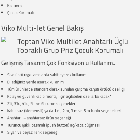
Klemensli
Çocuk Korumalı
Viko Multi-let Genel Bakış
Gelişmiş Tasarım Çok Fonksiyonlu Kullanım..
Sıva üstü uygulamalarda sabitleyerek kullanım
Dilediğiniz yerde asarak kullanım
Tüm ürünlerde standart olarak sunulan çarpma karşıtı örtücü özelliği
Kolay ve güvenli kablo montajı için açılabilen özel arka kapak*
2’li, 3’lü, 4’lü, 5’li ve 6’lı ürün seçenekleri
Kablosuz (klemensli) ya da 1 m, 2 m, 3 m ve 5 m kablo seçenekleri
Anahtarlı – anahtarsız ürün seçeneği
Turuncu ışıklı, basmalı (push button) aç/kapa düğmesi
Siyah ve beyaz renk seçeneği