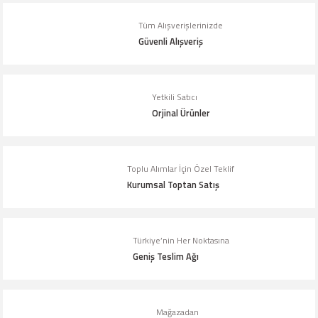
Tüm Alışverişlerinizde
Ürün resmi kalitesiz, bozuk veya görüntülenemiyor.
Güvenli Alışveriş
Ürün açıklamasında eksik bilgiler bulunuyor.
Ürün bilgilerinde hatalar bulunuyor.
Yetkili Satıcı
Ürün fiyatı diğer sitelerden daha pahalı.
Orjinal Ürünler
Bu ürüne benzer farklı alternatifler olmalı.
Toplu Alımlar İçin Özel Teklif
Kurumsal Toptan Satış
Gönder
Türkiye’nin Her Noktasına
Geniş Teslim Ağı
Mağazadan