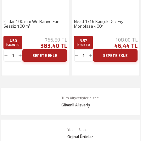
Işıldar 100 mm Wc-Banyo Fanı
Nead 1x16 Kauçuk Düz Fiş
Sessiz 100 m³
Monofaze 4001
766,80 TL
108,00 TL
%50
%57
383,40 TL
46,44 TL
ISKONTO
ISKONTO
SEPETE EKLE
SEPETE EKLE
Tüm Alışverişlerinizde
Güvenli Alışveriş
Yetkili Satıcı
Orjinal Ürünler