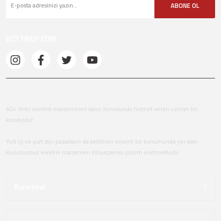
ABONE OL
BİZİ TAKİP EDİN
40+ Yıldır elektrik malzemeleri satışı konusunda hizmet veren uzman bir
kuruluştur.
Yurt içi ve yurt dışı pazarların da sektörün önemli bir konumunda yer alan
Kurumumuz elektrik malzemeri ihtiyaçlarına çözüm üretmektedir.
Kurumsal