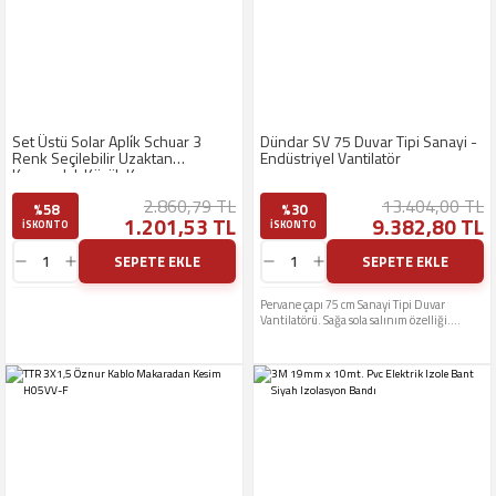
Set Üstü Solar Apli̇k Schuar 3
Dündar SV 75 Duvar Tipi Sanayi -
Renk Seçilebilir Uzaktan
Endüstriyel Vantilatör
Kumandalı Küçük Kasa
2.860,79 TL
13.404,00 TL
%58
%30
1.201,53 TL
9.382,80 TL
ISKONTO
ISKONTO
SEPETE EKLE
SEPETE EKLE
Pervane çapı 75 cm Sanayi Tipi Duvar
Vantilatörü. Sağa sola salınım özelliği.
Ayarlanabilir hız kademesi. Büyük
mekanlarda; Fabrika, Atölye, Kafe, Mağaza
gibi alanlarda etkili serinletme ve
sirkülasyon sağlar.