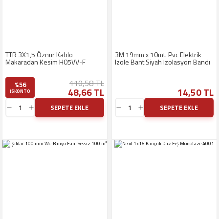
TTR 3X1,5 Öznur Kablo
3M 19mm x 10mt. Pvc Elektrik
Makaradan Kesim H05VV-F
Izole Bant Siyah Izolasyon Bandı
110,58 TL
%56
48,66 TL
14,50 TL
ISKONTO
SEPETE EKLE
SEPETE EKLE