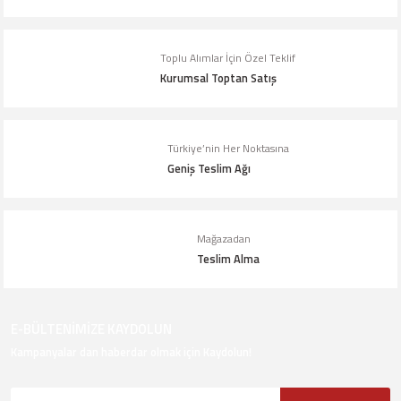
Toplu Alımlar İçin Özel Teklif
Kurumsal Toptan Satış
Türkiye’nin Her Noktasına
Geniş Teslim Ağı
Mağazadan
Teslim Alma
E-BÜLTENİMİZE KAYDOLUN
Kampanyalar dan haberdar olmak için Kaydolun!