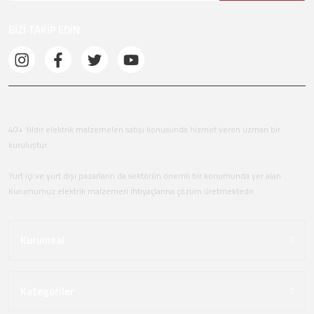
BİZİ TAKİP EDİN
40+ Yıldır elektrik malzemeleri satışı konusunda hizmet veren uzman bir
kuruluştur.
Yurt içi ve yurt dışı pazarların da sektörün önemli bir konumunda yer alan
Kurumumuz elektrik malzemeri ihtiyaçlarına çözüm üretmektedir.
Kurumsal
Kategoriler