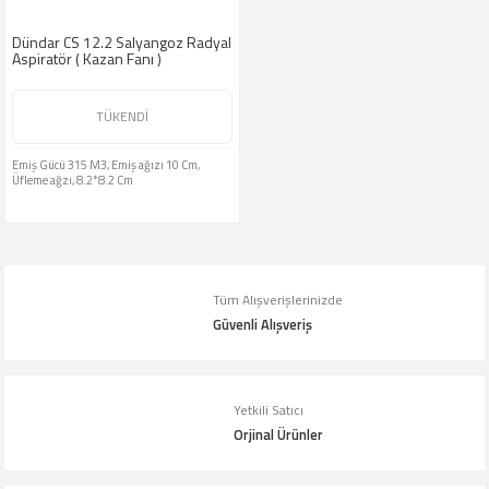
Dündar CS 12.2 Salyangoz Radyal
Aspiratör ( Kazan Fanı )
TÜKENDİ
Emiş Gücü 315 M3, Emiş ağızı 10 Cm,
Üfleme ağzı, 8.2*8.2 Cm
Tüm Alışverişlerinizde
Güvenli Alışveriş
Yetkili Satıcı
Orjinal Ürünler