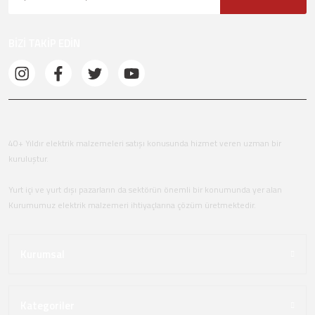
BİZİ TAKİP EDİN
40+ Yıldır elektrik malzemeleri satışı konusunda hizmet veren uzman bir
kuruluştur.
Yurt içi ve yurt dışı pazarların da sektörün önemli bir konumunda yer alan
Kurumumuz elektrik malzemeri ihtiyaçlarına çözüm üretmektedir.
Kurumsal
Kategoriler