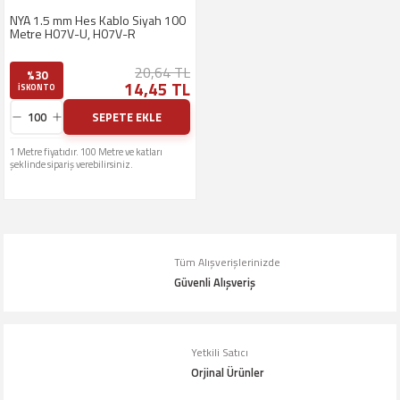
NYA 1.5 mm Hes Kablo Siyah 100
Metre H07V-U, H07V-R
20,64 TL
%30
14,45 TL
ISKONTO
SEPETE EKLE
1 Metre fiyatıdır. 100 Metre ve katları
şeklinde sipariş verebilirsiniz.
Tüm Alışverişlerinizde
Güvenli Alışveriş
Yetkili Satıcı
Orjinal Ürünler