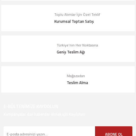
Toplu Alımlar İçin Özel Teklif
Kurumsal Toptan Satış
Türkiye’nin Her Noktasına
Geniş Teslim Ağı
Mağazadan
Teslim Alma
E-BÜLTENİMİZE KAYDOLUN
Kampanyalar dan haberdar olmak için Kaydolun!
ABONE OL