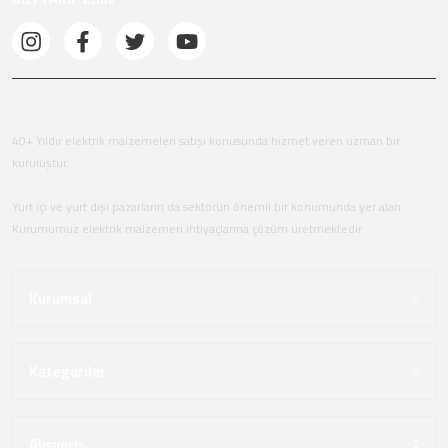
40+ Yıldır elektrik malzemeleri satışı konusunda hizmet veren uzman bir
kuruluştur.
Yurt içi ve yurt dışı pazarların da sektörün önemli bir konumunda yer alan
Kurumumuz elektrik malzemeri ihtiyaçlarına çözüm üretmektedir.
Kurumsal
Kategoriler
Alışveriş