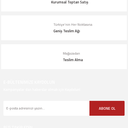
Kurumsal Toptan Satış
Türkiye’nin Her Noktasına
Geniş Teslim Ağı
Mağazadan
Teslim Alma
E-BÜLTENİMİZE KAYDOLUN
Kampanyalar dan haberdar olmak için Kaydolun!
ABONE OL
BİZİ TAKİP EDİN