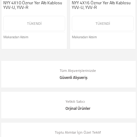
NYY 4X10 Öznur Yer Altı Kablosu
NYY 4X16 Öznur Yer Altı Kablosu
YVV-U, YVV-R
YVV-U, YVV-R
TÜKENDİ
TÜKENDİ
Makaradan Kesim
Makaradan Kesim
Tüm Alışverişlerinizde
Güvenli Alışveriş
Yetkili Satıcı
Orjinal Ürünler
Toplu Alımlar İçin Özel Teklif