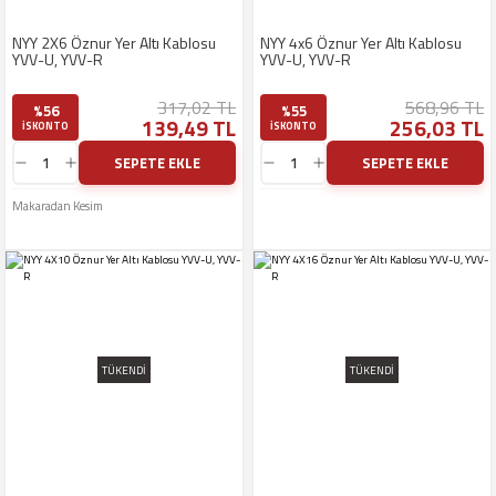
NYY 2X6 Öznur Yer Altı Kablosu
NYY 4x6 Öznur Yer Altı Kablosu
YVV-U, YVV-R
YVV-U, YVV-R
317,02 TL
568,96 TL
%56
%55
139,49 TL
256,03 TL
ISKONTO
ISKONTO
SEPETE EKLE
SEPETE EKLE
Makaradan Kesim
TÜKENDİ
TÜKENDİ