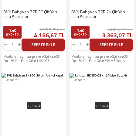
BVN Bahçıvan BPP 30 Çift Yön
BVN Bahçıvan BPP 25 Çift Yön
Cam Aspiratör
Cam Aspiratör
6.977,79 TL
5.605,11 TL
%40
%40
4.186,67 TL
3.363,07 TL
ISKONTO
ISKONTO
SEPETE EKLE
SEPETE EKLE
Montaj için açılması gereken ölçü Kare 36
Montaj için açılması gereken ölçü Kare 30
Cm * 36 Cm. Emiş Gücü 1100 M3
Cm * 30 Cm. Emiş Gücü 735 M3/hours
TÜKENDİ
TÜKENDİ