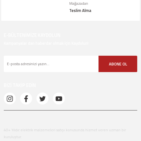
Mağazadan
Teslim Alma
E-BÜLTENİMİZE KAYDOLUN
Kampanyalar dan haberdar olmak için Kaydolun!
ABONE OL
BİZİ TAKİP EDİN
40+ Yıldır elektrik malzemeleri satışı konusunda hizmet veren uzman bir
kuruluştur.