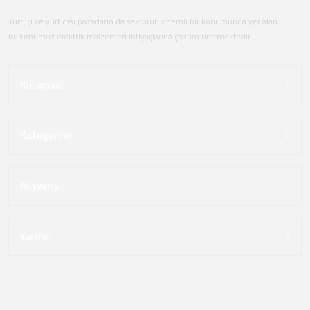
Yurt içi ve yurt dışı pazarların da sektörün önemli bir konumunda yer alan
Kurumumuz elektrik malzemeri ihtiyaçlarına çözüm üretmektedir.
Kurumsal
Kategoriler
Alışveriş
Yardım