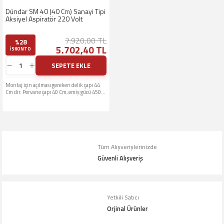
Dündar SM 40 (40 Cm) Sanayi Tipi
Aksiyel Aspiratör 220 Volt
7.920,00 TL
%28
5.702,40 TL
ISKONTO
SEPETE EKLE
Montaj için açılması gereken delik çapı 44
Cm dir. Pervane çapı 40 Cm, emiş gücü 4500
M3 Çalışma gerilimi 220 Volttur
Tüm Alışverişlerinizde
Güvenli Alışveriş
Yetkili Satıcı
Orjinal Ürünler