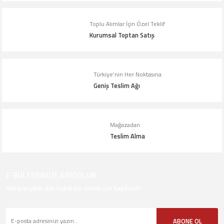
Toplu Alımlar İçin Özel Teklif
Kurumsal Toptan Satış
Türkiye’nin Her Noktasına
Geniş Teslim Ağı
Mağazadan
Teslim Alma
E-BÜLTENİMİZE KAYDOLUN
Kampanyalar dan haberdar olmak için Kaydolun!
ABONE OL