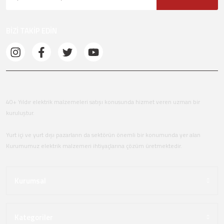
BİZİ TAKİP EDİN
40+ Yıldır elektrik malzemeleri satışı konusunda hizmet veren uzman bir
kuruluştur.
Yurt içi ve yurt dışı pazarların da sektörün önemli bir konumunda yer alan
Kurumumuz elektrik malzemeri ihtiyaçlarına çözüm üretmektedir.
Kurumsal
Kategoriler