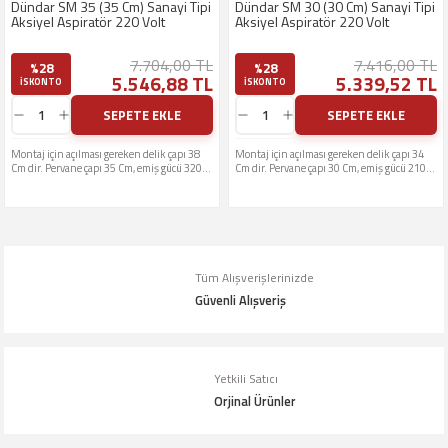
Dündar SM 35 (35 Cm) Sanayi Tipi
Dündar SM 30 (30 Cm) Sanayi Tipi
Aksiyel Aspiratör 220 Volt
Aksiyel Aspiratör 220 Volt
7.704,00 TL
7.416,00 TL
%28
%28
5.546,88 TL
5.339,52 TL
ISKONTO
ISKONTO
SEPETE EKLE
SEPETE EKLE
Montaj için açılması gereken delik çapı 38
Montaj için açılması gereken delik çapı 34
Cm dir. Pervane çapı 35 Cm, emiş gücü 3200
Cm dir. Pervane çapı 30 Cm, emiş gücü 2100
M3 Çalışma gerilimi 220 Volttur
M3 Çalışma gerilimi 220 Volttur
Tüm Alışverişlerinizde
Güvenli Alışveriş
Yetkili Satıcı
Orjinal Ürünler