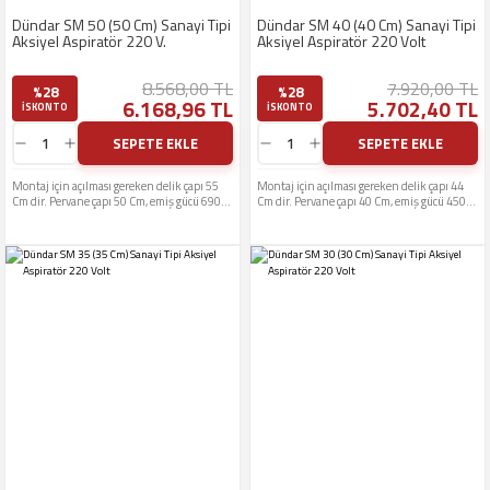
Dündar SM 50 (50 Cm) Sanayi Tipi
Dündar SM 40 (40 Cm) Sanayi Tipi
Aksiyel Aspiratör 220 V.
Aksiyel Aspiratör 220 Volt
8.568,00 TL
7.920,00 TL
%28
%28
6.168,96 TL
5.702,40 TL
ISKONTO
ISKONTO
SEPETE EKLE
SEPETE EKLE
Montaj için açılması gereken delik çapı 55
Montaj için açılması gereken delik çapı 44
Cm dir. Pervane çapı 50 Cm, emiş gücü 6900
Cm dir. Pervane çapı 40 Cm, emiş gücü 4500
M3 Çalışma gerilimi 220 Volttur
M3 Çalışma gerilimi 220 Volttur