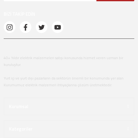
BİZİ TAKİP EDİN
40+ Yıldır elektrik malzemeleri satışı konusunda hizmet veren uzman bir
kuruluştur.
Yurt içi ve yurt dışı pazarların da sektörün önemli bir konumunda yer alan
Kurumumuz elektrik malzemeri ihtiyaçlarına çözüm üretmektedir.
Kurumsal
Kategoriler