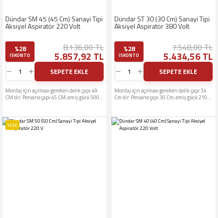
Dündar SM 45 (45 Cm) Sanayi Tipi
Dündar ST 30 (30 Cm) Sanayi Tipi
Aksiyel Aspiratör 220 Volt
Aksiyel Aspiratör 380 Volt
8.136,00 TL
7.548,00 TL
%28
%28
5.857,92 TL
5.434,56 TL
ISKONTO
ISKONTO
SEPETE EKLE
SEPETE EKLE
Montaj için açılması gereken delik çapı 49
Montaj için açılması gereken delik çapı 34
CM dir. Pervane çapı 45 CM, emiş gücü 5000
Cm dir. Pervane çapı 30 Cm, emiş gücü 2100
M3, çalışma gerilimi 220 Volt
M3 Çalışma gerilimi 380 Volttur
YENİ