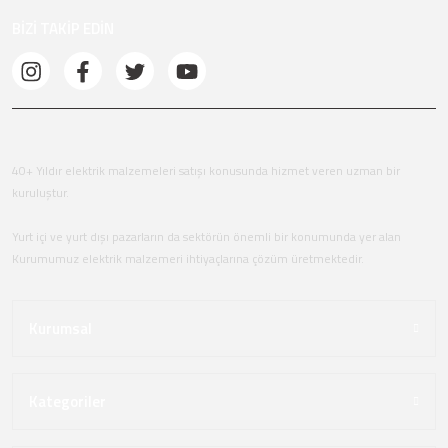
BİZİ TAKİP EDİN
40+ Yıldır elektrik malzemeleri satışı konusunda hizmet veren uzman bir
kuruluştur.
Yurt içi ve yurt dışı pazarların da sektörün önemli bir konumunda yer alan
Kurumumuz elektrik malzemeri ihtiyaçlarına çözüm üretmektedir.
Kurumsal
Kategoriler