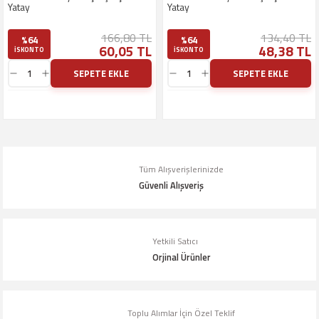
Yatay
Yatay
166,80 TL
134,40 TL
%64
%64
60,05 TL
48,38 TL
ISKONTO
ISKONTO
SEPETE EKLE
SEPETE EKLE
Tüm Alışverişlerinizde
Güvenli Alışveriş
Yetkili Satıcı
Orjinal Ürünler
Toplu Alımlar İçin Özel Teklif