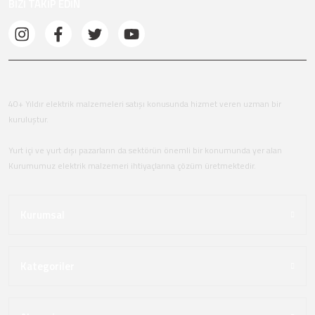
BİZİ TAKİP EDİN
40+ Yıldır elektrik malzemeleri satışı konusunda hizmet veren uzman bir
kuruluştur.
Yurt içi ve yurt dışı pazarların da sektörün önemli bir konumunda yer alan
Kurumumuz elektrik malzemeri ihtiyaçlarına çözüm üretmektedir.
Kurumsal
Kategoriler