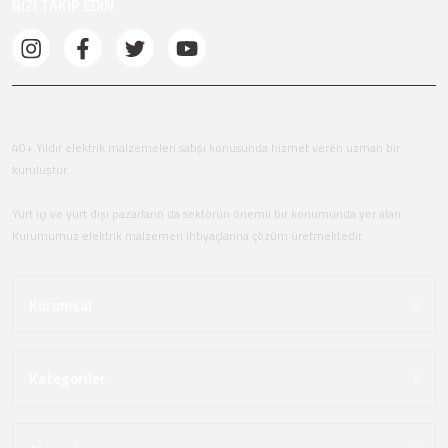
BİZİ TAKİP EDİN
40+ Yıldır elektrik malzemeleri satışı konusunda hizmet veren uzman bir
kuruluştur.
Yurt içi ve yurt dışı pazarların da sektörün önemli bir konumunda yer alan
Kurumumuz elektrik malzemeri ihtiyaçlarına çözüm üretmektedir.
Kurumsal
Kategoriler