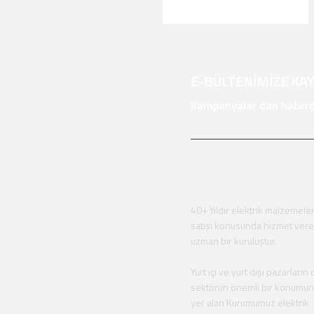
E-BÜLTENİMİZE KA
Kampanyalar dan haberda
40+ Yıldır elektrik malzemeler
satışı konusunda hizmet ver
uzman bir kuruluştur.
Yurt içi ve yurt dışı pazarların 
sektörün önemli bir konumu
yer alan Kurumumuz elektrik