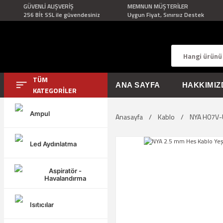
GÜVENLİ ALIŞVERİŞ
MEMNUN MÜŞTERİLER
256 Bİt SSL ile güvendesiniz
Uygun Fiyat, Sınırsız Destek
TÜM
ANA SAYFA
HAKKIMIZ
KATEGORİLER
Ampul
Anasayfa
Kablo
NYA H07V-
Led Aydınlatma
Aspiratör -
Havalandırma
Isıtıcılar