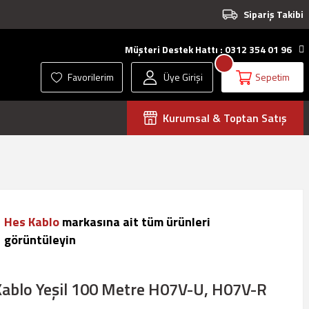
Sipariş Takibi
Müşteri Destek Hattı : 0312 354 01 96
Favorilerim
Üye Girişi
Sepetim
Kurumsal & Toptan Satış
Hes Kablo
markasına ait tüm ürünleri
görüntüleyin
ablo Yeşil 100 Metre H07V-U, H07V-R