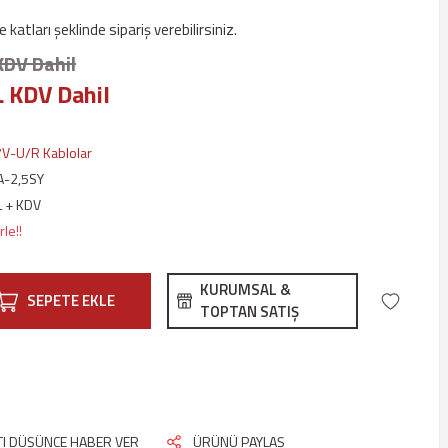
 katları şeklinde sipariş verebilirsiniz.
KDV Dahil
L KDV Dahil
V-U/R Kablolar
A-2,5SY
L + KDV
le!!
KURUMSAL &
SEPETE EKLE
TOPTAN SATIŞ
ATI DÜŞÜNCE HABER VER
ÜRÜNÜ PAYLAŞ