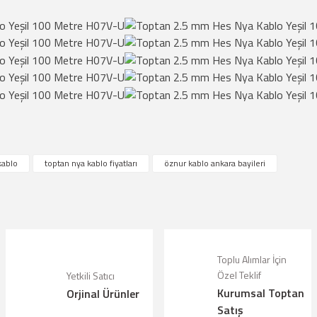
çıklamalarında ve diğer konularda yetersiz gördüğünüz noktaları öneri formunu kul
kablo
toptan nya kablo fiyatları
öznur kablo ankara bayileri
riz.
Bu ürüne ilk yorumu siz yapın!
örüntülenemiyor.
Yorum Yaz
lunuyor.
Toplu Alımlar İçin
Özel Teklif
Yetkili Satıcı
alı.
Kurumsal Toptan
Orjinal Ürünler
olmalı.
Satış