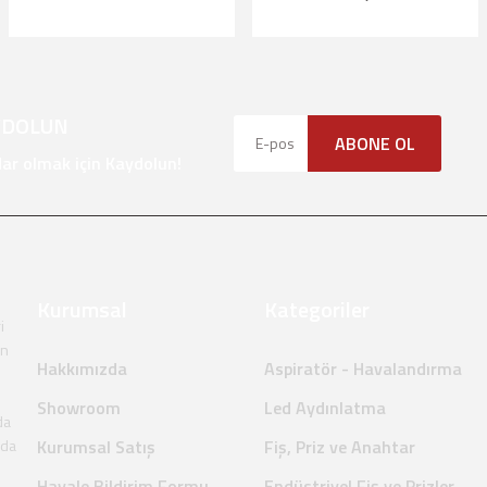
YDOLUN
Gönder
ABONE OL
r olmak için Kaydolun!
Kurumsal
Kategoriler
i
en
Hakkımızda
Aspiratör - Havalandırma
Showroom
Led Aydınlatma
da
nda
Kurumsal Satış
Fiş, Priz ve Anahtar
Havale Bildirim Formu
Endüstriyel Fiş ve Prizler