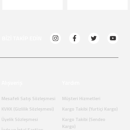
BİZİ TAKİP EDİN
Alışveriş
Yardım
Mesafeli Satış Sözleşmesi
Müşteri Hizmetleri
KVKK (Gizlilik Sözleşmesi)
Kargo Takibi (Yurtiçi Kargo)
Üyelik Sözleşmesi
Kargo Takibi (Sendeo
Kargo)
İade ve İptal Şartları