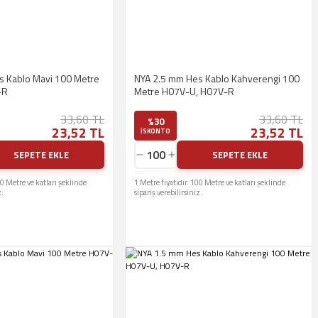
s Kablo Mavi 100 Metre
NYA 2.5 mm Hes Kablo Kahverengi 100
-R
Metre H07V-U, H07V-R
33,60 TL
33,60 TL
%30
23,52 TL
23,52 TL
ISKONTO
SEPETE EKLE
SEPETE EKLE
00 Metre ve katları şeklinde
1 Metre fiyatıdır. 100 Metre ve katları şeklinde
z.
sipariş verebilirsiniz.