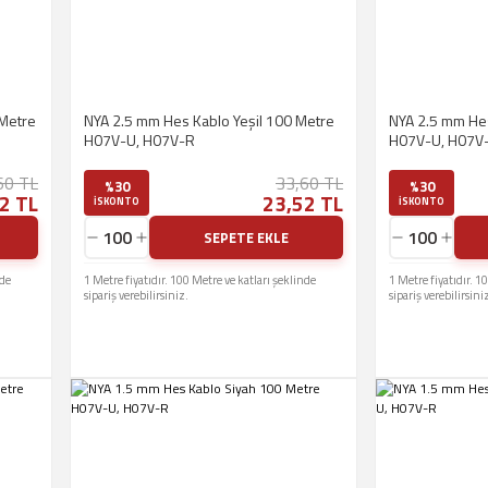
 Metre
NYA 2.5 mm Hes Kablo Yeşil 100 Metre
NYA 2.5 mm He
H07V-U, H07V-R
H07V-U, H07V
60 TL
33,60 TL
%30
%30
2 TL
23,52 TL
ISKONTO
ISKONTO
SEPETE EKLE
nde
1 Metre fiyatıdır. 100 Metre ve katları şeklinde
1 Metre fiyatıdır. 1
sipariş verebilirsiniz.
sipariş verebilirsini