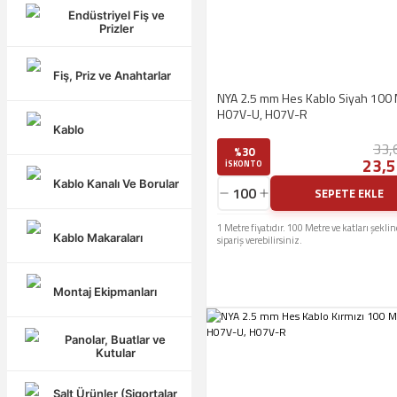
Endüstriyel Fiş ve
Kablo
Prizler
Kablo Kanalı Ve Borular
Fiş, Priz ve Anahtarlar
Kablo Makaraları
NYA 2.5 mm Hes Kablo Siyah 100
Montaj Ekipmanları
H07V-U, H07V-R
Kablo
Panolar, Buatlar ve Kutular
33,
%30
23,5
Şalt Ürünler (Sigortalar vb.)
ISKONTO
Kablo Kanalı Ve Borular
Solar - Güneş Enerjisi
SEPETE EKLE
1 Metre fiyatıdır. 100 Metre ve katları şekli
Kablo Makaraları
sipariş verebilirsiniz.
Blog Kategorileri
Montaj Ekipmanları
Genel
Panolar, Buatlar ve
Kutular
Şalt Ürünler (Sigortalar