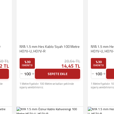
0
NYA 1.5 mm Hes Kablo Siyah 100 Metre
NYA 1.5 mm He
H07V-U, H07V-R
H07V-U, H07V
60 TL
20,64 TL
%30
%30
2 TL
14,45 TL
ISKONTO
ISKONTO
SEPETE EKLE
nde
1 Metre fiyatıdır. 100 Metre ve katları şeklinde
1 Metre fiyatıdır. 1
sipariş verebilirsiniz.
sipariş verebilirsini