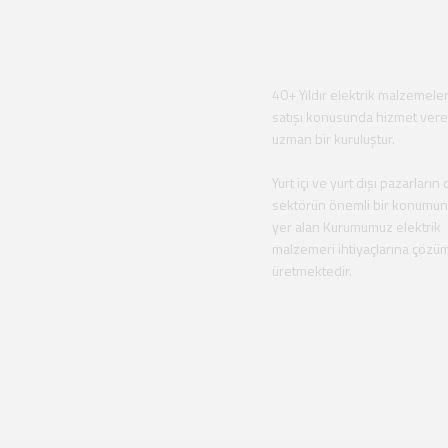
40+ Yıldır elektrik malzemeler
satışı konusunda hizmet ver
uzman bir kuruluştur.
Yurt içi ve yurt dışı pazarların 
sektörün önemli bir konumu
yer alan Kurumumuz elektrik
malzemeri ihtiyaçlarına çözü
üretmektedir.