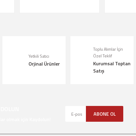
Toplu Alımlar İçin
Özel Teklif
Yetkili Satıcı
Kurumsal Toptan
Orjinal Ürünler
Satış
YDOLUN
ABONE OL
r olmak için Kaydolun!