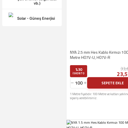
vb.)
Solar - Güneş Enerjisi
NYA 2.5 mm Hes Kablo Kırmızı 10
Metre H07V-U, H07V-R
33,
%30
23,5
ISKONTO
SEPETE EKLE
1 Metre fiyatıdır. 100 Metre ve katları şekli
sipariş verebilirsiniz.