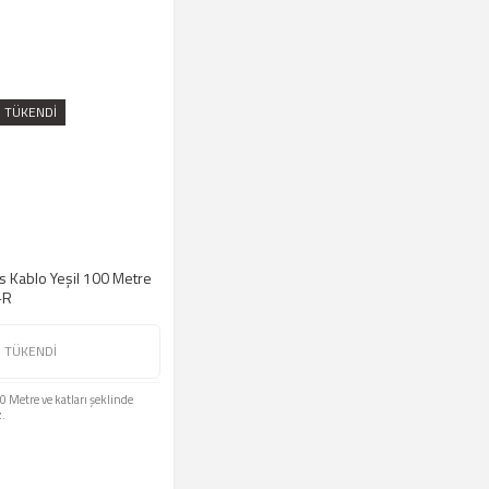
TÜKENDİ
 Kablo Yeşil 100 Metre
-R
TÜKENDİ
00 Metre ve katları şeklinde
z.