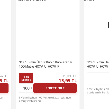
0
NYA 1.5 mm Öznur Kablo Kahverengi
NYA 1.5 mm Hes
100 Metre H07V-U, H07V-R
H07V-U, H07V
64 TL
31,01 TL
%55
5 TL
13,95 TL
ISKONTO
SEPETE EKLE
1 Metre fiyatıdır. 1
sipariş verebilirsini
nde
1 Metre fiyatıdır. 100 Metre ve katları şeklinde
sipariş verebilirsiniz.