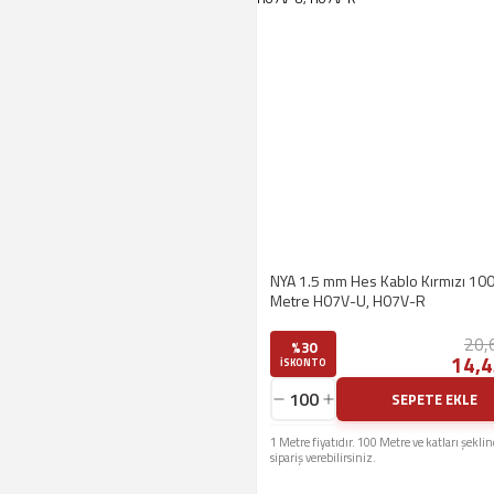
NYA 1.5 mm Hes Kablo Kırmızı 10
Metre H07V-U, H07V-R
20,
%30
14,4
ISKONTO
SEPETE EKLE
1 Metre fiyatıdır. 100 Metre ve katları şekli
sipariş verebilirsiniz.