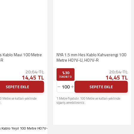
s Kablo Mavi 100 Metre
NYA 1.5 mm Hes Kablo Kahverengi 100
-R
Metre H07V-U, H07V-R
20,64 TL
20,64 TL
%30
14,45 TL
14,45 TL
ISKONTO
SEPETE EKLE
SEPETE EKLE
00 Metre ve katları şeklinde
1 Metre fiyatıdır. 100 Metre ve katları şeklinde
z.
sipariş verebilirsiniz.