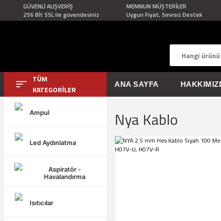
GÜVENLİ ALIŞVERİŞ
MEMNUN MÜŞTERİLER
256 Bİt SSL ile güvendesiniz
Uygun Fiyat, Sınırsız Destek
TÜM
ANA SAYFA
HAKKIMIZ
KATEGORİLER
Nya Kablo
Ampul
Ürün Grupları
Ampul
Led Aydınlatma
Led Aydınlatma
Aspiratör -
Aspiratör - Havalandırma
Havalandırma
Isıtıcılar
Isıtıcılar
Endüstriyel Fiş ve Prizler
Fiş, Priz ve Anahtarlar