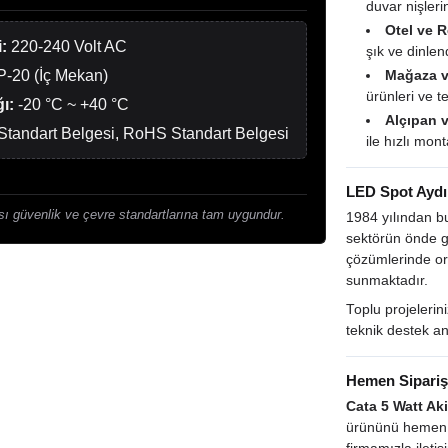
duvar nişleri
Otel ve R
:
220-240 Volt AC
şık ve dinlend
P-20 (İç Mekan)
Mağaza ve
ürünleri ve te
ı:
-20 °C ~ +40 °C
Alçıpan 
tandart Belgesi, RoHS Standart Belgesi
ile hızlı mon
LED Spot Aydı
ı güvenlik ve çevre standartlarına tam uygundur.
1984 yılından b
sektörün önde g
çözümlerinde orij
sunmaktadır.
Toplu projeleri
teknik destek an
Hemen Sipariş
Cata 5 Watt Ak
ürününü hemen se