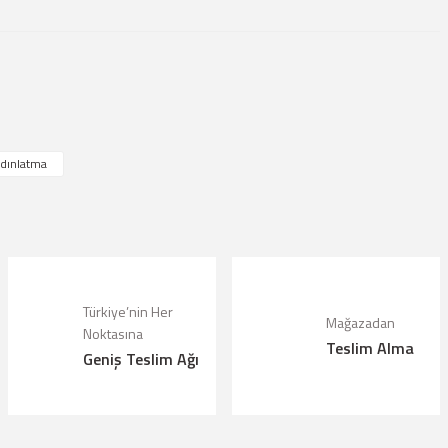
lanarak tarafımıza iletebilirsiniz.
ydınlatma
Türkiye’nin Her
Mağazadan
Noktasına
Teslim Alma
Geniş Teslim Ağı