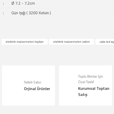
:
Ø 7.2 - 7.2cm
:
Gün Işığı ( 3200 Kelvin )
çıklamalarında ve diğer konularda yetersiz gördüğünüz noktaları öneri formunu kul
elektrik malzemeleri toptan
elektrik malzemeleri ostim
cata led a
riz.
Bu ürüne ilk yorumu siz yapın!
örüntülenemiyor.
Yorum Yaz
lunuyor.
Toplu Alımlar İçin
Özel Teklif
Yetkili Satıcı
alı.
Kurumsal Toptan
Orjinal Ürünler
olmalı.
Satış