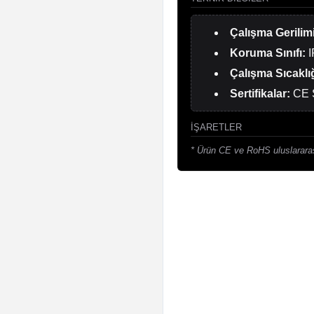
Çalışma Gerilimi
Koruma Sınıfı:
I
Çalışma Sıcaklığ
Sertifikalar:
CE S
İŞARETLER
* Ürün CE ve RoHS uluslararas