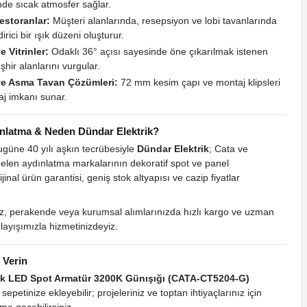
nde sıcak atmosfer sağlar.
estoranlar:
Müşteri alanlarında, resepsiyon ve lobi tavanlarında
irici bir ışık düzeni oluşturur.
 Vitrinler:
Odaklı 36° açısı sayesinde öne çıkarılmak istenen
şhir alanlarını vurgular.
ve Asma Tavan Çözümleri:
72 mm kesim çapı ve montaj klipsleri
taj imkanı sunar.
nlatma & Neden Dündar Elektrik?
ugüne 40 yılı aşkın tecrübesiyle
Dündar Elektrik
; Cata ve
elen aydınlatma markalarının dekoratif spot ve panel
inal ürün garantisi, geniş stok altyapısı ve cazip fiyatlar
niz, perakende veya kurumsal alımlarınızda hızlı kargo ve uzman
layışımızla hizmetinizdeyiz.
 Verin
ik LED Spot Armatür 3200K Günışığı (CATA-CT5204-G)
petinize ekleyebilir; projeleriniz ve toptan ihtiyaçlarınız için