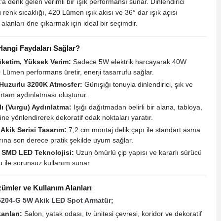
'a denk gelen verimli bir ışık performansı sunar. Dinlendirici
ı
renk sıcaklığı, 420 Lümen ışık akısı ve 36° dar ışık açısı
 alanları öne çıkarmak için ideal bir seçimdir.
Hangi Faydaları Sağlar?
ketim, Yüksek Verim:
Sadece 5W elektrik harcayarak 40W
Lümen performans üretir, enerji tasarrufu sağlar.
 Huzurlu 3200K Atmosfer:
Günışığı tonuyla dinlendirici, şık ve
ortam aydınlatması oluşturur.
ı (Vurgu) Aydınlatma:
Işığı dağıtmadan belirli bir alana, tabloya,
ne yönlendirerek dekoratif odak noktaları yaratır.
Akik Serisi Tasarım:
7,2 cm montaj delik çapı ile standart asma
rına son derece pratik şekilde uyum sağlar.
r SMD LED Teknolojisi:
Uzun ömürlü çip yapısı ve kararlı sürücü
 ile sorunsuz kullanım sunar.
ümler ve Kullanım Alanları
204-G 5W Akik LED Spot Armatür;
anları:
Salon, yatak odası, tv ünitesi çevresi, koridor ve dekoratif