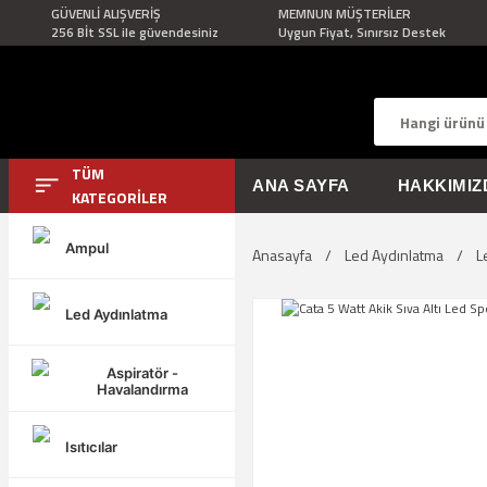
GÜVENLİ ALIŞVERİŞ
MEMNUN MÜŞTERİLER
256 Bİt SSL ile güvendesiniz
Uygun Fiyat, Sınırsız Destek
TÜM
ANA SAYFA
HAKKIMIZ
KATEGORİLER
Ampul
Anasayfa
Led Aydınlatma
L
Led Aydınlatma
Aspiratör -
Havalandırma
Isıtıcılar