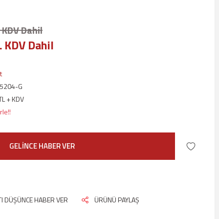
 KDV Dahil
L KDV Dahil
t
T5204-G
TL + KDV
le!!
GELİNCE HABER VER
ATI DÜŞÜNCE HABER VER
ÜRÜNÜ PAYLAŞ