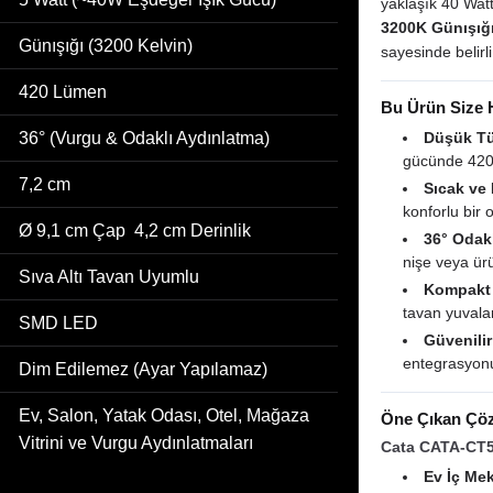
yaklaşık 40 Watt
3200K Günışığ
Günışığı (3200 Kelvin)
sayesinde belirli
420 Lümen
Bu Ürün Size 
36° (Vurgu & Odaklı Aydınlatma)
Düşük Tü
gücünde 420 
7,2 cm
Sıcak ve
konforlu bir 
Ø 9,1 cm Çap 4,2 cm Derinlik
36° Odakl
nişe veya ürü
Sıva Altı Tavan Uyumlu
Kompakt 
tavan yuvala
SMD LED
Güvenili
entegrasyonu
Dim Edilemez (Ayar Yapılamaz)
Ev, Salon, Yatak Odası, Otel, Mağaza
Öne Çıkan Çöz
Vitrini ve Vurgu Aydınlatmaları
Cata CATA-CT5
Ev İç Mek