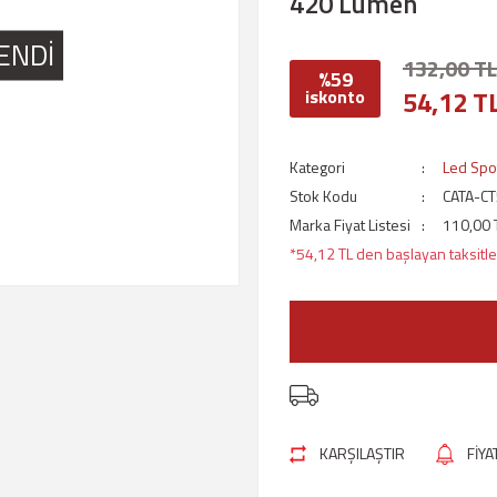
420 Lümen
ENDİ
132,00 TL
%59
54,12 T
iskonto
Kategori
Led Spo
Stok Kodu
CATA-C
Marka Fiyat Listesi
110,00 
*54,12 TL den başlayan taksitler
KARŞILAŞTIR
FİY