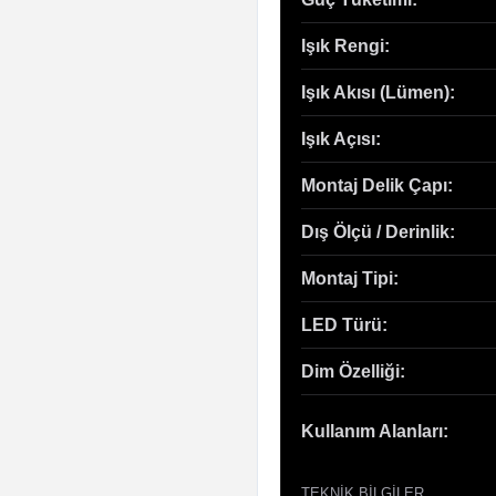
Işık Rengi:
Işık Akısı (Lümen):
Işık Açısı:
Montaj Delik Çapı:
Dış Ölçü / Derinlik:
Montaj Tipi:
LED Türü:
Dim Özelliği:
Kullanım Alanları:
TEKNIK BILGILER