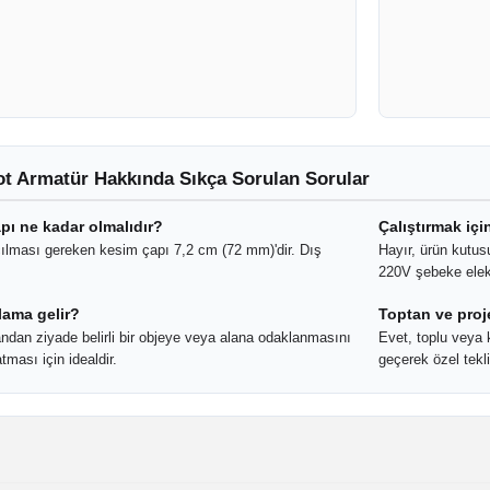
t Armatür Hakkında Sıkça Sorulan Sorular
apı ne kadar olmalıdır?
Çalıştırmak için
ılması gereken kesim çapı 7,2 cm (72 mm)'dir. Dış
Hayır, ürün kutus
220V şebeke elekt
lama gelir?
Toptan ve proj
andan ziyade belirli bir objeye veya alana odaklanmasını
Evet, toplu veya k
tması için idealdir.
geçerek özel teklif