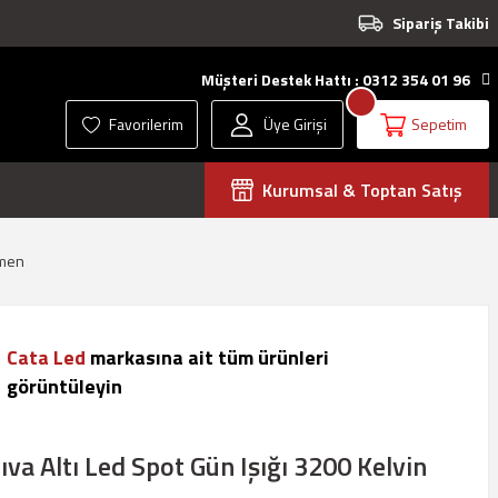
Sipariş Takibi
Müşteri Destek Hattı : 0312 354 01 96
Favorilerim
Üye Girişi
Sepetim
Kurumsal & Toptan Satış
ümen
Cata Led
markasına ait tüm ürünleri
görüntüleyin
ıva Altı Led Spot Gün Işığı 3200 Kelvin