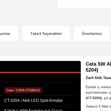
rumlar
Taksit Seçenekleri
Önerileriniz
Cata 5W A
5204)
Zarif Akik Tas
Estetik iç mekan
Cata / CATA-CT5204-G
aydınlatmaları i
(CT-5204)
, şık 
CT-5204 / Akik LED Spot Armatür
Sadece 5 Watt e
5 Watt (~40W Eşdeğer Işık Gücü)