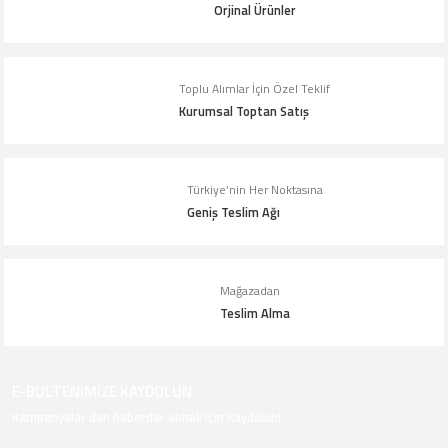
Orjinal Ürünler
Toplu Alımlar İçin Özel Teklif
Kurumsal Toptan Satış
Türkiye’nin Her Noktasına
Geniş Teslim Ağı
Mağazadan
Teslim Alma
E-BÜLTENİMİZE KAYDOLUN
Kampanyalar dan haberdar olmak için Kaydolun!