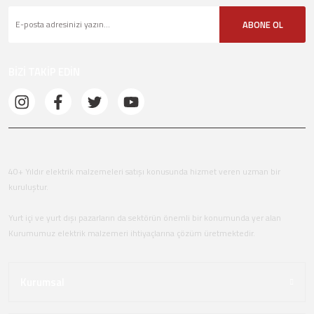
ABONE OL
BİZİ TAKİP EDİN
40+ Yıldır elektrik malzemeleri satışı konusunda hizmet veren uzman bir
kuruluştur.
Yurt içi ve yurt dışı pazarların da sektörün önemli bir konumunda yer alan
Kurumumuz elektrik malzemeri ihtiyaçlarına çözüm üretmektedir.
Kurumsal