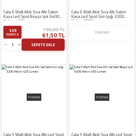
Led Bant Armatürler
Sanayi Tipi Vantilatör -
Cata 6 Watt Akik Sıva Altı Saten
Cata 6 Watt Akik Sıva Altı Saten
Endüstriyel Vantilatör
Regülatör, Akım
Kasa Led Spot Beyaz Işık 6400
Kasa Led Spot Gün Işığı 3200
Koruyucu - Şok Koruma
Kelvin 430 Lumen
Kelvin 380 Lümen
Led Projektör ve Sokak
Ürünleri
Lambaları
150,00 TL
%59
TÜKENDİ
61,50 TL
ISKONTO
B Priz
Led Trafosu
SEPETE EKLE
Ray Spot ve
Aksesuarları
Sensör ve Sensörlü
Armatür
TÜKENDİ
TÜKENDİ
rit Led
Uzaktan Kumandalı
Ürünler
Cata 5 Watt Akik Sıva Altı Led Spot
Cata 5 Watt Akik Sıva Altı Led Spot