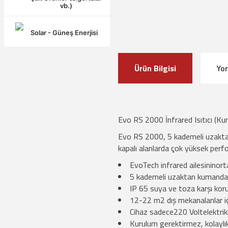
vb.)
Solar - Güneş Enerjisi
Ürün Bilgisi
Yo
Evo RS 2000 İnfrared Isıtıcı (Ku
Evo RS 2000, 5 kademeli uzaktan 
kapalı alanlarda çok yüksek perf
EvoTech infrared ailesininor
5 kademeli uzaktan kumanday
IP 65 suya ve toza karşı koru
12-22 m2 dış mekanalanlar içi
Cihaz sadece220 Voltelektrikle
Kurulum gerektirmez, kolaylıkl