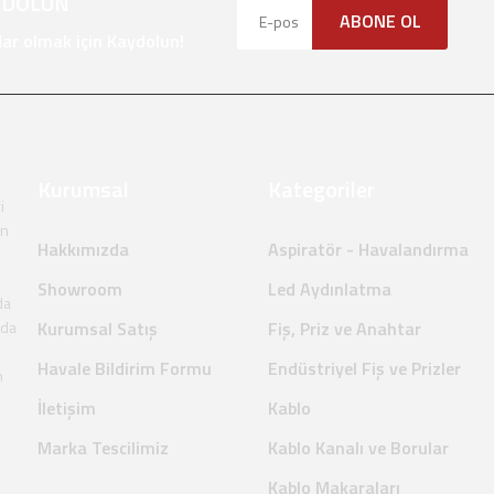
YDOLUN
Gönder
ABONE OL
r olmak için Kaydolun!
Kurumsal
Kategoriler
i
en
Hakkımızda
Aspiratör - Havalandırma
Showroom
Led Aydınlatma
da
nda
Kurumsal Satış
Fiş, Priz ve Anahtar
Havale Bildirim Formu
Endüstriyel Fiş ve Prizler
m
İletişim
Kablo
Marka Tescilimiz
Kablo Kanalı ve Borular
Kablo Makaraları