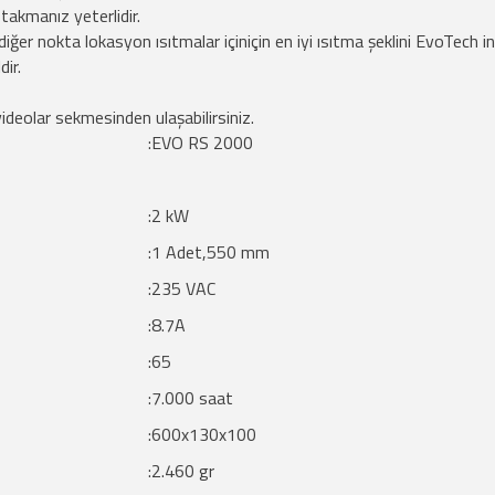
 takmanız yeterlidir.
er nokta lokasyon ısıtmalar içiniçin en iyi ısıtma şeklini EvoTech inf
dir.
deolar sekmesinden ulaşabilirsiniz.
:EVO RS 2000
:2 kW
:1 Adet,550 mm
:235 VAC
:8.7A
:65
:7.000 saat
:600x130x100
:2.460 gr