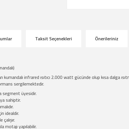
rumlar
Taksit Seçenekleri
Önerileriniz
mandalı)
kumandalı infrared ısıtıcı 2.000 watt gücünde olup kısa dalga ısıtma 
ormans sergilemektedir.
ta segment üyesidir.
a sahiptir.
malıdır.
n idealdir.
 çalışır.
a motajı yapılabilir.