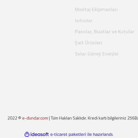
Montaj Ekipmanları
Isıtıcılar
Panolar, Buatlar ve Kutular
Şalt Ürünleri
Solar Güneş Enerjisi
2022 ©
e-dundar.com
| Tüm Hakları Saklıdır. Kredi kartı bilgileriniz 256B
ile
ideasoft
e-