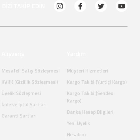
BİZİ TAKİP EDİN
Alışveriş
Yardım
Mesafeli Satış Sözleşmesi
Müşteri Hizmetleri
KVKK (Gizlilik Sözleşmesi)
Kargo Takibi (Yurtiçi Kargo)
Üyelik Sözleşmesi
Kargo Takibi (Sendeo
Kargo)
İade ve İptal Şartları
Banka Hesap Bilgileri
Garanti Şartları
Yeni Üyelik
Hesabım