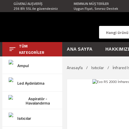
GÜVENLİ ALIŞVERİŞ
MEMNUN MÜŞTERİLER
256 Bİt SSL ile güvendesiniz
Uygun Fiyat, Sınırsız Destek
TÜM
ANA SAYFA
HAKKIMIZ
KATEGORİLER
Ampul
Anasayfa
Isıtıcılar
İnfrared Is
Led Aydınlatma
Aspiratör -
Havalandırma
Isıtıcılar