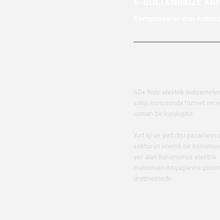
E-BÜLTENİMİZE KA
Kampanyalar dan haberda
40+ Yıldır elektrik malzemeler
satışı konusunda hizmet ver
uzman bir kuruluştur.
Yurt içi ve yurt dışı pazarların 
sektörün önemli bir konumu
yer alan Kurumumuz elektrik
malzemeri ihtiyaçlarına çözü
üretmektedir.