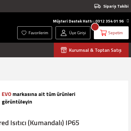
Sipariş Takibi
Müşteri Destek Hattı : 0312 354 01 96
Favorilerim
Üye Girişi
Sepetim
Kurumsal & Toptan Satış
EVO
markasına ait tüm ürünleri
görüntüleyin
ed Isıtıcı (Kumandalı) IP65