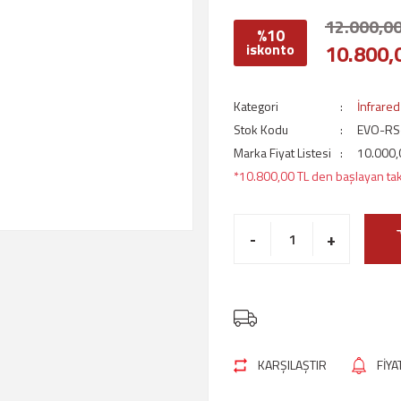
12.000,00
%10
10.800,
iskonto
Kategori
İnfrared 
Stok Kodu
EVO-RS
Marka Fiyat Listesi
10.000,
*10.800,00 TL den başlayan taks
-
+
KARŞILAŞTIR
FİY