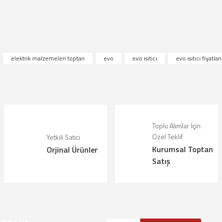
çıklamalarında ve diğer konularda yetersiz gördüğünüz noktaları öneri formunu kul
elektrik malzemeleri toptan
evo
evo ısıtıcı
evo ısıtıcı fiyatları
riz.
Bu ürüne ilk yorumu siz yapın!
örüntülenemiyor.
Yorum Yaz
lunuyor.
Toplu Alımlar İçin
Özel Teklif
Yetkili Satıcı
alı.
Kurumsal Toptan
Orjinal Ürünler
olmalı.
Satış