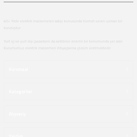
40+ Yıldır elektrik malzemeleri satışı konusunda hizmet veren uzman bir
kuruluştur.
Yurt içi ve yurt dışı pazarların da sektörün önemli bir konumunda yer alan
Kurumumuz elektrik malzemeri ihtiyaçlarına çözüm üretmektedir.
Kurumsal
Kategoriler
Alışveriş
Yardım