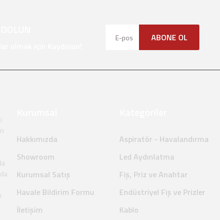
YDOLUN
ABONE OL
r olmak için Kaydolun!
Kurumsal
Kategoriler
i
en
Hakkımızda
Aspiratör - Havalandırma
Showroom
Led Aydınlatma
da
nda
Kurumsal Satış
Fiş, Priz ve Anahtar
Havale Bildirim Formu
Endüstriyel Fiş ve Prizler
m
İletişim
Kablo