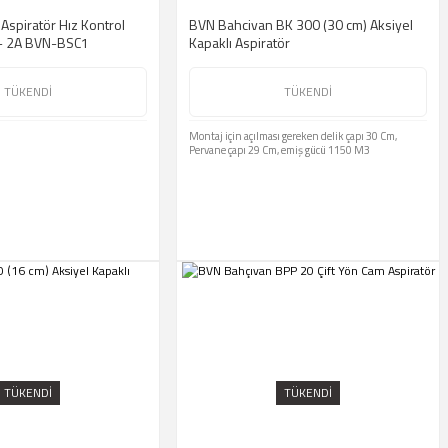
Aspiratör Hız Kontrol
BVN Bahcivan BK 300 (30 cm) Aksiyel
 - 2A BVN-BSC1
Kapaklı Aspiratör
TÜKENDİ
TÜKENDİ
Montaj için açılması gereken delik çapı 30 Cm,
Pervane çapı 29 Cm, emiş gücü 1150 M3
TÜKENDİ
TÜKENDİ