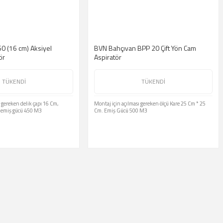
0 (16 cm) Aksiyel
BVN Bahçıvan BPP 20 Çift Yön Cam
ör
Aspiratör
TÜKENDİ
TÜKENDİ
 gereken delik çapı 16 Cm,
Montaj için açılması gereken ölçü Kare 25 Cm * 25
, emiş gücü 450 M3
Cm. Emiş Gücü 500 M3