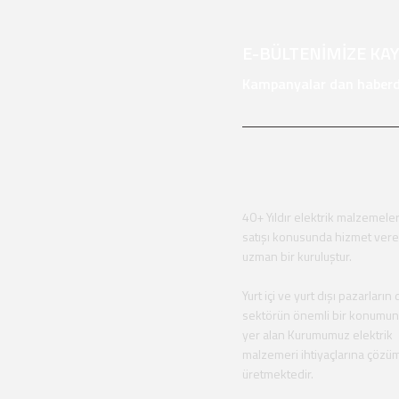
E-BÜLTENİMİZE KA
Kampanyalar dan haberda
40+ Yıldır elektrik malzemeler
satışı konusunda hizmet ver
uzman bir kuruluştur.
Yurt içi ve yurt dışı pazarların 
sektörün önemli bir konumu
yer alan Kurumumuz elektrik
malzemeri ihtiyaçlarına çözü
üretmektedir.