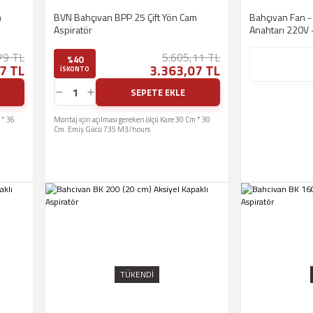
m
BVN Bahçıvan BPP 25 Çift Yön Cam
Bahçıvan Fan - 
Aspiratör
Anahtarı 220V
79 TL
5.605,11 TL
%40
7 TL
3.363,07 TL
ISKONTO
SEPETE EKLE
 * 36
Montaj için açılması gereken ölçü Kare 30 Cm * 30
Cm. Emiş Gücü 735 M3/hours
TÜKENDİ