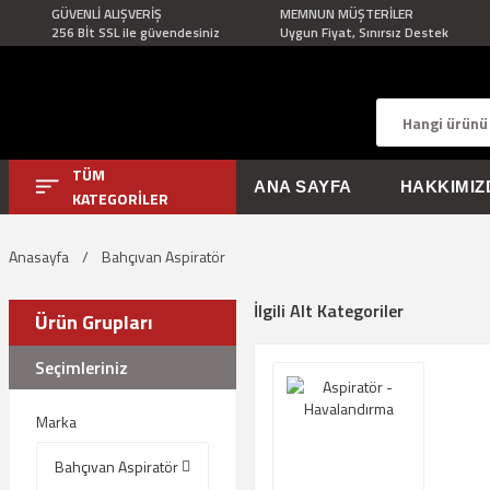
GÜVENLİ ALIŞVERİŞ
MEMNUN MÜŞTERİLER
256 Bİt SSL ile güvendesiniz
Uygun Fiyat, Sınırsız Destek
TÜM
ANA SAYFA
HAKKIMIZ
KATEGORİLER
Anasayfa
Bahçıvan Aspiratör
İlgili Alt Kategoriler
Ürün Grupları
Seçimleriniz
Marka
Bahçıvan Aspiratör