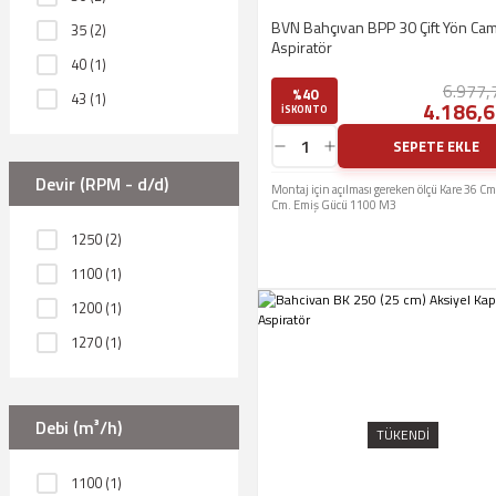
BVN Bahçıvan BPP 30 Çift Yön Ca
35 (2)
Aspiratör
40 (1)
6.977,
%40
43 (1)
4.186,6
ISKONTO
45 (1)
SEPETE EKLE
67 (1)
Devir (RPM - d/d)
Montaj için açılması gereken ölçü Kare 36 Cm
Cm. Emiş Gücü 1100 M3
1250 (2)
1100 (1)
1200 (1)
1270 (1)
1315 (1)
1420 (1)
Debi (m³/h)
TÜKENDİ
1920 (1)
1100 (1)