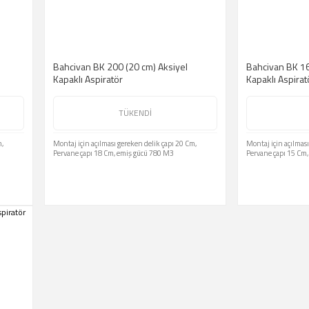
Bahcivan BK 200 (20 cm) Aksiyel
Bahcivan BK 16
Kapaklı Aspiratör
Kapaklı Aspirat
TÜKENDİ
m,
Montaj için açılması gereken delik çapı 20 Cm,
Montaj için açılması
Pervane çapı 18 Cm, emiş gücü 780 M3
Pervane çapı 15 Cm