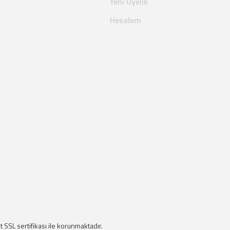
Yeni Üyelik
Hesabım
it SSL sertifikası ile korunmaktadır.