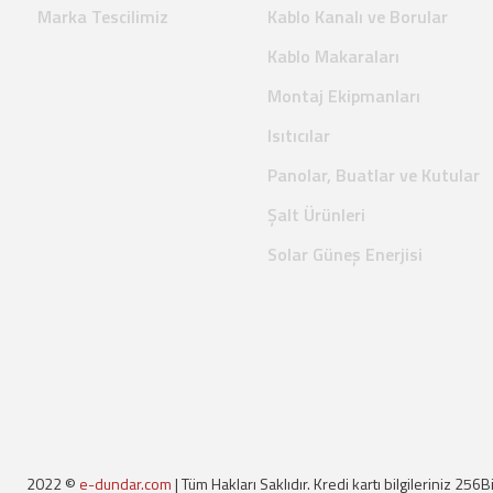
Marka Tescilimiz
Kablo Kanalı ve Borular
Kablo Makaraları
Montaj Ekipmanları
Isıtıcılar
Panolar, Buatlar ve Kutular
Şalt Ürünleri
Solar Güneş Enerjisi
2022 ©
e-dundar.com
| Tüm Hakları Saklıdır. Kredi kartı bilgileriniz 256B