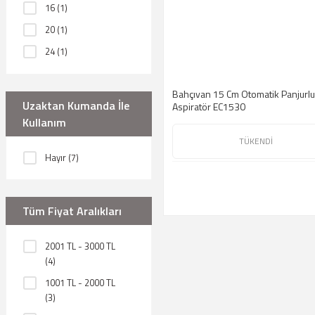
16 (1)
20 (1)
24 (1)
25 (1)
Bahçıvan 15 Cm Otomatik Panjurlu
29 (1)
Uzaktan Kumanda İle
Aspiratör EC1530
30 (1)
Kullanım
33.5 (1)
TÜKENDİ
Hayır (7)
Tüm Fiyat Aralıkları
2001 TL - 3000 TL
(4)
1001 TL - 2000 TL
(3)