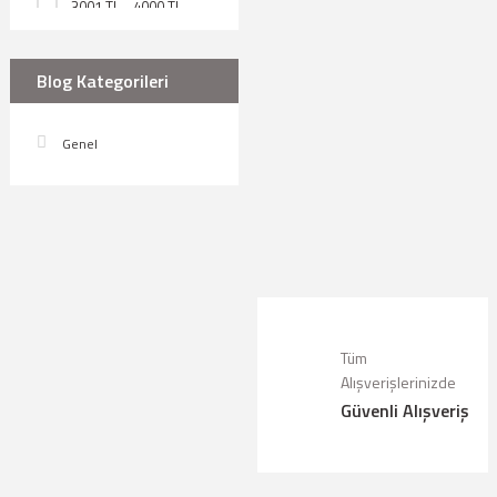
3001 TL - 4000 TL
(1)
4001 TL - 5000 TL
Blog Kategorileri
(1)
Genel
Tüm
Alışverişlerinizde
Güvenli Alışveriş