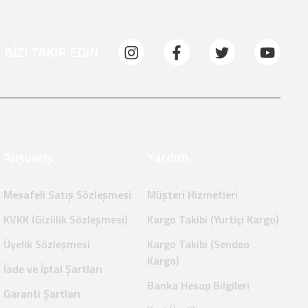
BİZİ TAKİP EDİN
Alışveriş
Yardım
Mesafeli Satış Sözleşmesi
Müşteri Hizmetleri
KVKK (Gizlilik Sözleşmesi)
Kargo Takibi (Yurtiçi Kargo)
Üyelik Sözleşmesi
Kargo Takibi (Sendeo
Kargo)
İade ve İptal Şartları
Banka Hesap Bilgileri
Garanti Şartları