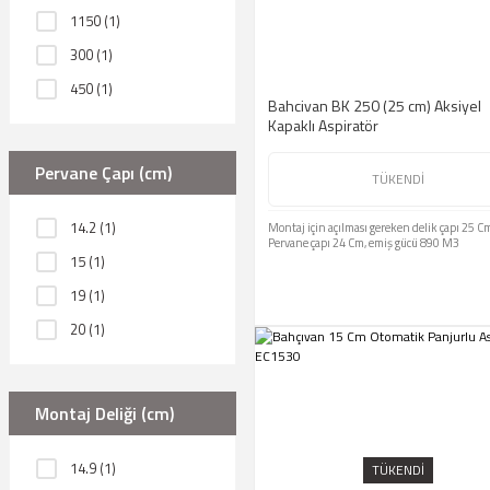
1150 (1)
300 (1)
450 (1)
Bahcivan BK 250 (25 cm) Aksiyel
500 (1)
Kapaklı Aspiratör
735 (1)
Pervane Çapı (cm)
TÜKENDİ
780 (1)
890 (1)
14.2 (1)
Montaj için açılması gereken delik çapı 25 C
Pervane çapı 24 Cm, emiş gücü 890 M3
15 (1)
19 (1)
20 (1)
24 (1)
27 (1)
Montaj Deliği (cm)
29 (1)
30 (1)
14.9 (1)
TÜKENDİ