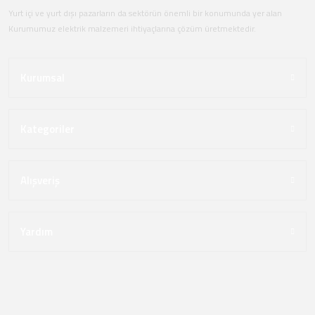
Yurt içi ve yurt dışı pazarların da sektörün önemli bir konumunda yer alan
Kurumumuz elektrik malzemeri ihtiyaçlarına çözüm üretmektedir.
Kurumsal
Kategoriler
Alışveriş
Yardım