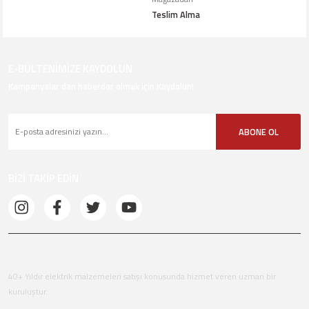
Teslim Alma
E-BÜLTENİMİZE KAYDOLUN
Kampanyalar dan haberdar olmak için Kaydolun!
ABONE OL
BİZİ TAKİP EDİN
40+ Yıldır elektrik malzemeleri satışı konusunda hizmet veren uzman bir
kuruluştur.